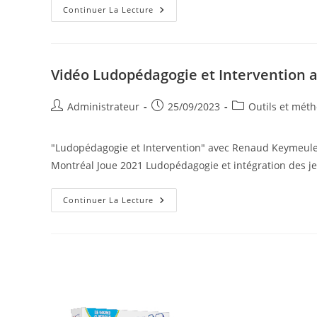
Vidéo
Continuer La Lecture
Ludopédagogie
Et
Intervention
Avec
Renaud
Keymeulen
Vidéo Ludopédagogie et Intervention
Auteur/autrice
Publication
Post
Administrateur
25/09/2023
Outils et mét
de
publiée :
category:
la
"Ludopédagogie et Intervention" avec Renaud Keymeule
publication :
Montréal Joue 2021 Ludopédagogie et intégration des je
Vidéo
Continuer La Lecture
Ludopédagogie
Et
Intervention
Avec
Renaud
Keymeulen