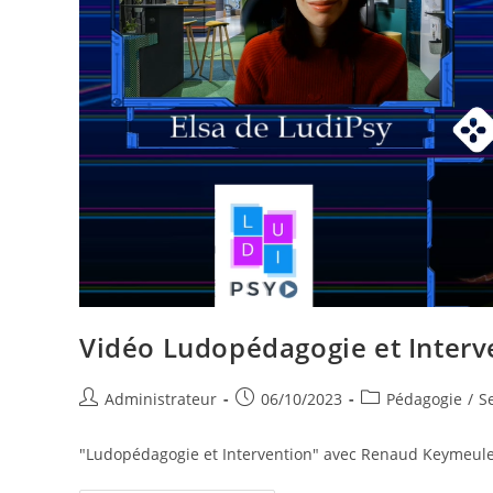
Vidéo Ludopédagogie et Inter
Auteur/autrice
Publication
Post
Administrateur
06/10/2023
Pédagogie
/
S
de
publiée :
category:
la
"Ludopédagogie et Intervention" avec Renaud Keymeulen
publication :