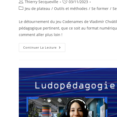
Auteur/autrice
Publication
Thierry Secqueville
03/11/2023
de
publiée :
Post
Jeu de plateau
/
Outils et méthodes
/
Se former
/
Se
la
category:
publication :
Le détournement du jeu Codenames de Vladimír Chvátil 
pédagogique pertinent, que ce soit au format numériqu
comment aller plus loin !
Détournement
Continuer La Lecture
Du
Jeu
CodeNames