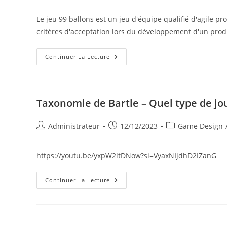
de
publiée :
category:
la
Le jeu 99 ballons est un jeu d'équipe qualifié d'agile p
publication :
critères d'acceptation lors du développement d'un prod
Jeu
Continuer La Lecture
Agile
99
Ballons
Taxonomie de Bartle – Quel type de jo
Auteur/autrice
Publication
Post
Administrateur
12/12/2023
Game Design
de
publiée :
category:
la
https://youtu.be/yxpW2ltDNow?si=VyaxNIjdhD2IZanG
publication :
Taxonomie
Continuer La Lecture
De
Bartle
–
Quel
Type
De