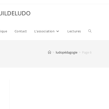
 GUILDELUDO
Toggle
xique
Contact
L’association
Lectures
website
>
ludopédagogie
>
Page 6
search