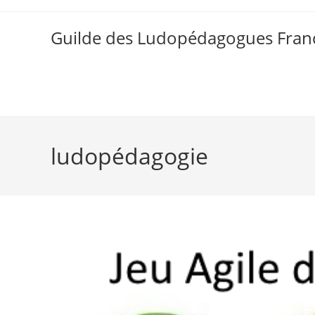
Skip
to
Guilde des Ludopédagogues Franc
content
ludopédagogie