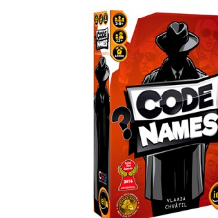
Joueur
Êtes-
Vous
?