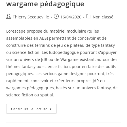
wargame pédagogique
Auteur/autrice
Publication
Post
Thierry Secqueville
16/04/2026
Non classé
de
publiée :
category:
la
Lorescape propose du matériel modulaire (tuiles
publication :
assemblables en ABS) permettant de concevoir et de
construire des terrains de jeu de plateau de type fantasy
ou science-fiction. Les ludopédagogue pourront s'appuyer
sur un univers de JdR ou de Wargame existant, autour des
thèmes fantasy ou science-fiction, pour en faire des outils
pédagogiques. Les serious game designer pourront, très
rapidement, concevoir et créer leurs propres JdR ou
wargames pédagogiques, basés sur un univers fantasy, de
science fiction ou spatial.
Lorescape
Continuer La Lecture
–
Des
Tuiles
Thématiques