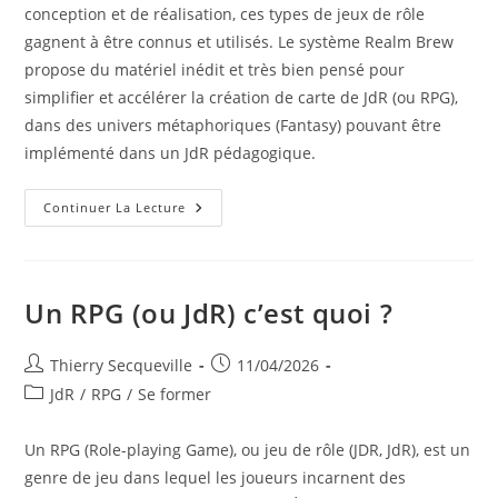
conception et de réalisation, ces types de jeux de rôle
gagnent à être connus et utilisés. Le système Realm Brew
propose du matériel inédit et très bien pensé pour
simplifier et accélérer la création de carte de JdR (ou RPG),
dans des univers métaphoriques (Fantasy) pouvant être
implémenté dans un JdR pédagogique.
Des
Continuer La Lecture
Tuiles
Ou
Dalles
Aimantées
Pré-
Imprimées
Un RPG (ou JdR) c’est quoi ?
En
Double
Face
Pour
Auteur/autrice
Publication
Thierry Secqueville
11/04/2026
Concevoir
de
publiée :
Post
JdR
/
RPG
/
Se former
Et
Construire
la
category:
Son
publication :
Plateau
Un RPG (Role-playing Game), ou jeu de rôle (JDR, JdR), est un
Inédit
De
genre de jeu dans lequel les joueurs incarnent des
Jeu