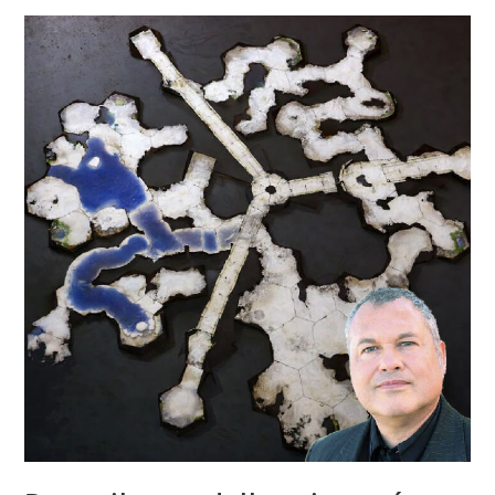
En
ABS
Assemblables
Pour
Construire
Des
Terrains
De
Jeu
De
Rôle
Ou
De
Wargame
Pédagogique