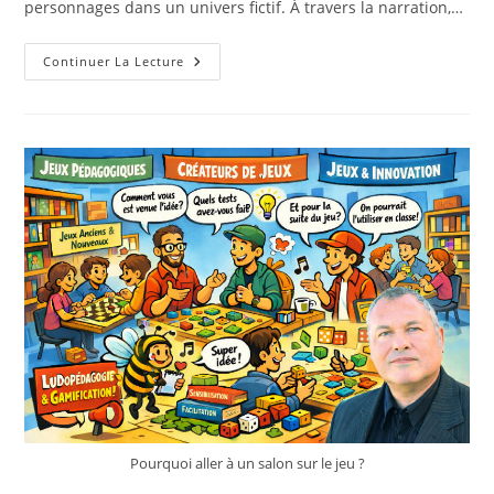
De
personnages dans un univers fictif. À travers la narration,…
Rôle
Pédagogique
Un
Continuer La Lecture
RPG
(ou
JdR)
C’est
Quoi
?
Pourquoi aller à un salon sur le jeu ?