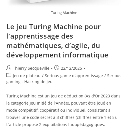
Turing Machine
Le jeu Turing Machine pour
l’apprentissage des
mathématiques, d’agile, du
développement informatique
Auteur/autrice
Publication
Thierry Secqueville
22/12/2025
de
publiée :
Post
Jeu de plateau
/
Serious game d'apprentissage
/
Serious
la
category:
gaming - Hacking de jeu
publication :
Turing Machine est un jeu de déduction (As d'Or 2023 dans
la catégorie Jeu Initié de l'Année), pouvant être joué en
mode compétitif, coopératif ou individuel, consistant à
trouver une code secret à 3 chiffres (chiffres entre 1 et 5).
L'article propose 2 exploitations ludopédagogiques.