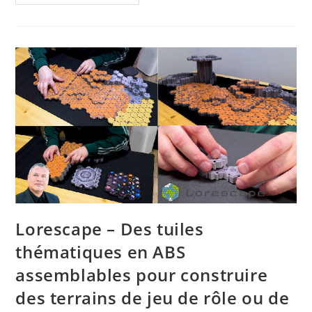
Édition
Du
Colloque
International
Game
Evolution
–
CIGE
2026
Lorescape – Des tuiles
thématiques en ABS
assemblables pour construire
des terrains de jeu de rôle ou de