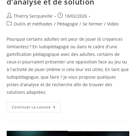
d’analyse et de solution
Auteur/autrice
Publication
Thierry Secqueville
18/02/2026
de
publiée :
Post
Outils et méthodes
/
Pédagogie
/
Se former
/
Vidéo
la
category:
publication :
Pourquoi certains adultes ont peur de jouer (6 croyances
limitantes) ? En ludopédagogie ou dans le cadre d'une
gamification pédagogique avec des adultes, certains de
ceux-ci pourraient présenter une opposition face au jeu ou
à l'activité de jouer (même si cela leur est utile). En tant que
ludopédagogue, que faire ? Je vous propose quelques
pistes d'analyse et de recherche afin de trouver des
solutions adaptées.
Pourquoi
Continuer La Lecture
Certains
Adultes
Ont
Peur
De
Jouer