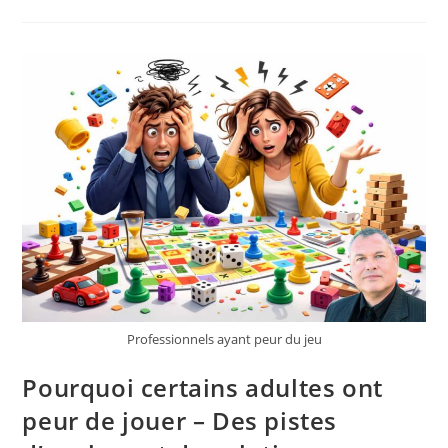
Encreurs
Pour
Créer
Ses
Décors
De
Jeu
De
Rôle
(JDR
Ou
RPG)
Professionnels ayant peur du jeu
Pourquoi certains adultes ont
peur de jouer – Des pistes