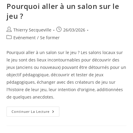
Pourquoi aller à un salon sur le
jeu ?
Auteur/autrice
Publication
Thierry Secqueville
26/03/2026
de
publiée :
Post
Evénement
/
Se former
la
category:
publication :
Pourquoi aller à un salon sur le jeu ? Les salons locaux sur
le jeu sont des lieux incontournables pour découvrir des
jeux (anciens ou nouveaux) pouvant être détournés pour un
objectif pédagogique, découvrir et tester de jeux
pédagogiques, échanger avec des créateurs de jeu sur
l'histoire de leur jeu, leur intention d'origine, additionnées
de quelques anecdotes.
Pourquoi
Continuer La Lecture
Aller
À
Un
Salon
Sur