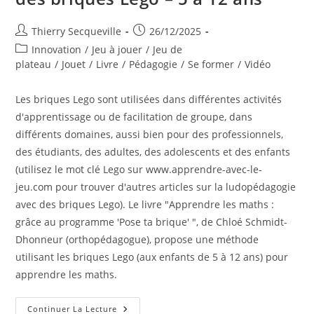
Auteur/autrice
Publication
Thierry Secqueville
26/12/2025
de
publiée :
Post
Innovation
/
Jeu à jouer
/
Jeu de
la
category:
plateau
/
Jouet
/
Livre
/
Pédagogie
/
Se former
/
Vidéo
publication :
Les briques Lego sont utilisées dans différentes activités
d'apprentissage ou de facilitation de groupe, dans
différents domaines, aussi bien pour des professionnels,
des étudiants, des adultes, des adolescents et des enfants
(utilisez le mot clé Lego sur www.apprendre-avec-le-
jeu.com pour trouver d'autres articles sur la ludopédagogie
avec des briques Lego). Le livre "Apprendre les maths :
grâce au programme 'Pose ta brique' ", de Chloé Schmidt-
Dhonneur (orthopédagogue), propose une méthode
utilisant les briques Lego (aux enfants de 5 à 12 ans) pour
apprendre les maths.
Apprentissage
Continuer La Lecture