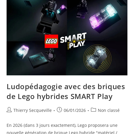
–
Des
Pistes
D’analyse
Et
De
Solution
Ludopédagogie avec des briques
de Lego hybrides SMART Play
Auteur/autrice
Publication
Post
Thierry Secqueville
06/01/2026
Non classé
de
publiée :
category:
la
En 2026 (dans 3 jours exactement), Lego proposera une
publication :
nouvelle génération de brique Lego hybride "matériel /