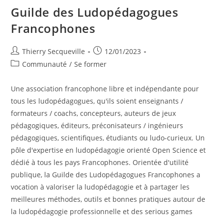
Guilde des Ludopédagogues
Francophones
Auteur/autrice
Publication
Thierry Secqueville
12/01/2023
de
publiée :
Post
Communauté
/
Se former
la
category:
publication :
Une association francophone libre et indépendante pour
tous les ludopédagogues, qu'ils soient enseignants /
formateurs / coachs, concepteurs, auteurs de jeux
pédagogiques, éditeurs, préconisateurs / ingénieurs
pédagogiques, scientifiques, étudiants ou ludo-curieux. Un
pôle d'expertise en ludopédagogie orienté Open Science et
dédié à tous les pays Francophones. Orientée d'utilité
publique, la Guilde des Ludopédagogues Francophones a
vocation à valoriser la ludopédagogie et à partager les
meilleures méthodes, outils et bonnes pratiques autour de
la ludopédagogie professionnelle et des serious games