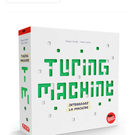
Des
Maths
Avec
Des
Briques
Lego
–
5
À
12
Ans