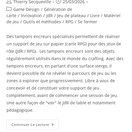
Auteur/autrice
Publication
Thierry Secqueville
25/03/2026
de
publiée :
Post
Game Design
/
Génération de
la
category:
carte
/
Innovation
/
JdR
/
Jeu de plateau
/
Livre
/
Matériel
publication :
de jeu
/
Outils et méthodes
/
RPG
/
Se former
Des tampons encreurs spécialisés permettent de réaliser
un support de jeu sur papier (carte RPG) pour des jeux de
rôle (JdR / RPG). Les tampons encreurs sont des objets
régulièrement utilisés dans le monde du crafting. Avec des
tampons encreurs, en partant d'une surface vierge, il
devient possible de ne révéler le parcours de jeu ou les
zones à explorer que progressivement. Libre à vous de
concevoir et de constituer votre support de jeu
complétement, avant de commencer une session de jeu.
Une autre façon de "voir" le JdR de table et notamment
pédagogique.
Des
Continuer La Lecture
Tampons