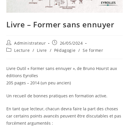
Livre – Former sans ennuyer
Auteur/autrice
Publication
Administrateur
26/05/2024
de
publiée :
Post
Lecture
/
Livre
/
Pédagogie
/
Se former
la
category:
publication :
Livre Outil « Former sans ennuyer », de Bruno Hourst aux
éditions Eyrolles
205 pages – 2014 (un peu ancien)
Un recueil de bonnes pratiques en formation active.
En tant que lecteur, chacun devra faire la part des choses
car certains points avancés peuvent être discutables et pas
forcément argumentés :