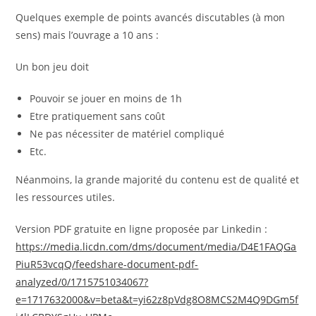
Quelques exemple de points avancés discutables (à mon
sens) mais l’ouvrage a 10 ans :
Un bon jeu doit
Pouvoir se jouer en moins de 1h
Etre pratiquement sans coût
Ne pas nécessiter de matériel compliqué
Etc.
Néanmoins, la grande majorité du contenu est de qualité et
les ressources utiles.
Version PDF gratuite en ligne proposée par Linkedin :
https://media.licdn.com/dms/document/media/D4E1FAQGa
PiuR53vcqQ/feedshare-document-pdf-
analyzed/0/1715751034067?
e=1717632000&v=beta&t=yi62z8pVdg8O8MCS2M4Q9DGm5f