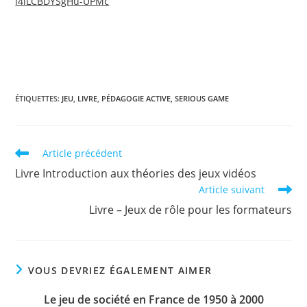
i4lLCBDYSgHu-UPMc
ÉTIQUETTES
:
JEU
,
LIVRE
,
PÉDAGOGIE ACTIVE
,
SERIOUS GAME
Read
Article précédent
more
Livre Introduction aux théories des jeux vidéos
articles
Article suivant
Livre – Jeux de rôle pour les formateurs
VOUS DEVRIEZ ÉGALEMENT AIMER
Le jeu de société en France de 1950 à 2000