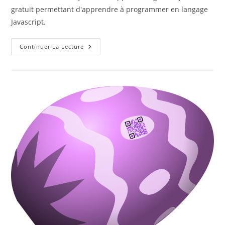
gratuit permettant d'apprendre à programmer en langage
Javascript.
Codecombat
Continuer La Lecture
–
Jeu
Pour
Apprendre
À
Programmer
En
Javascript