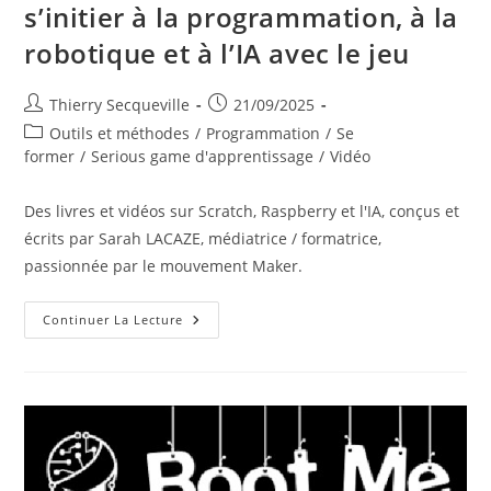
s’initier à la programmation, à la
robotique et à l’IA avec le jeu
Auteur/autrice
Publication
Thierry Secqueville
21/09/2025
de
publiée :
Post
Outils et méthodes
/
Programmation
/
Se
la
category:
former
/
Serious game d'apprentissage
/
Vidéo
publication :
Des livres et vidéos sur Scratch, Raspberry et l'IA, conçus et
écrits par Sarah LACAZE, médiatrice / formatrice,
passionnée par le mouvement Maker.
Des
Continuer La Lecture
Ressources
Sur
Scratch
Pour
S’initier
À
La
Programmation,
À
La
Robotique