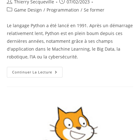
Auteur/autrice
Publication
Thierry Secqueville
07/02/2023
de
publiée :
Post
Game Design
/
Programmation
/
Se former
la
category:
publication :
Le langage Python a été lancé en 1991. Après un démarrage
relativement lent, Python est en plein boum depuis ces
dernières années, notamment grâce à ses champs
d'application dans le Machine Learning, le Big Data, la
robotique, l’IA ou la cybersécurité.
Programmation
Continuer La Lecture
De
Jeux
Pédagogiques
En
Python