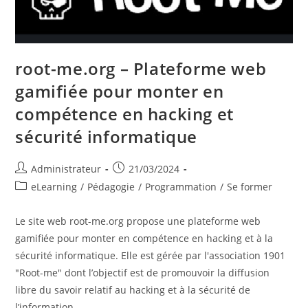
Et
À
L’IA
Avec
Le
Jeu
root-me.org – Plateforme web
gamifiée pour monter en
compétence en hacking et
sécurité informatique
Auteur/autrice
Publication
Administrateur
21/03/2024
de
publiée :
Post
eLearning
/
Pédagogie
/
Programmation
/
Se former
la
category:
publication :
Le site web root-me.org propose une plateforme web
gamifiée pour monter en compétence en hacking et à la
sécurité informatique. Elle est gérée par l'association 1901
"Root-me" dont l’objectif est de promouvoir la diffusion
libre du savoir relatif au hacking et à la sécurité de
l’information.