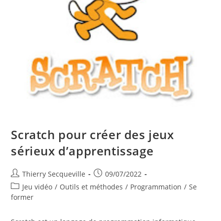
Scratch pour créer des jeux
sérieux d’apprentissage
Auteur/autrice
Publication
Thierry Secqueville
09/07/2022
de
publiée :
Post
Jeu vidéo
/
Outils et méthodes
/
Programmation
/
Se
la
category:
former
publication :