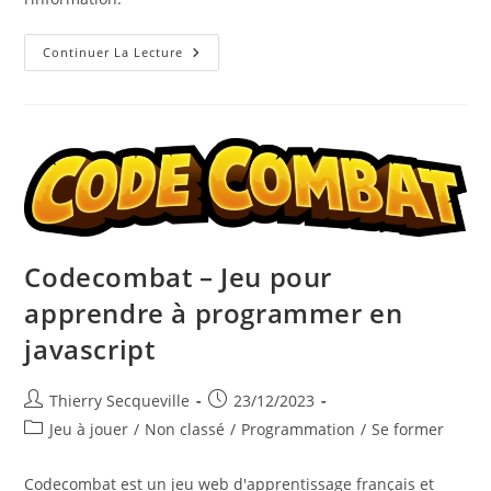
Root-
Continuer La Lecture
Me.org
–
Plateforme
Web
Gamifiée
Pour
Monter
En
Compétence
En
Hacking
Et
Sécurité
Informatique
Codecombat – Jeu pour
apprendre à programmer en
javascript
Auteur/autrice
Publication
Thierry Secqueville
23/12/2023
de
publiée :
Post
Jeu à jouer
/
Non classé
/
Programmation
/
Se former
la
category:
publication :
Codecombat est un jeu web d'apprentissage français et