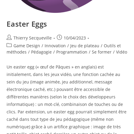
Easter Eggs
Auteur/autrice
Publication
Thierry Secqueville
10/04/2023
de
publiée :
Post
Game Design
/
Innovation
/
Jeu de plateau
/
Outils et
la
category:
méthodes
/
Pédagogie
/
Programmation
/
Se former
/
Vidéo
publication :
Un easter egg (« œuf de Pâques » en anglais) est
initialement, dans les jeux vidéo, une fonction cachée au
sein du jeu (image animée, jeu additionnel, message
électronique caché, etc.) pouvant être accessible de
différentes manières (selon le choix des développeurs
informatique) : un mot-clé, combinaison de touches ou de
clics. Par extension, un easter egg pourrait simplement être
caché dans tout type de jeu pédagogique (même non
numérique) grâce à un artifice graphique : image de très