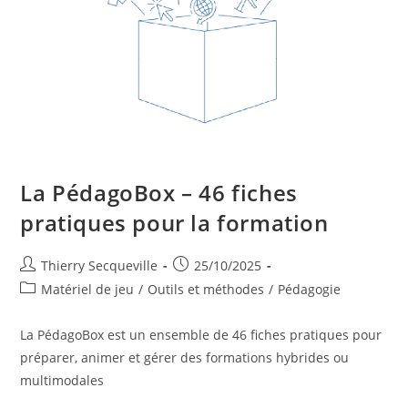
La PédagoBox – 46 fiches
pratiques pour la formation
Auteur/autrice
Publication
Thierry Secqueville
25/10/2025
de
publiée :
Post
Matériel de jeu
/
Outils et méthodes
/
Pédagogie
la
category:
publication :
La PédagoBox est un ensemble de 46 fiches pratiques pour
préparer, animer et gérer des formations hybrides ou
multimodales