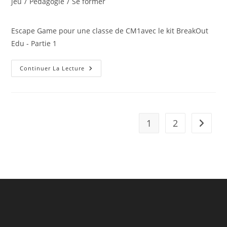
category:
jeu
/
Pédagogie
/
Se former
publication :
Escape Game pour une classe de CM1avec le kit BreakOut
Edu - Partie 1
Escape
Continuer La Lecture
Game
Pour
Une
Classe
De
CM1avec
Le
1
2
Aller à 
Kit
BreakOut
Edu
–
Partie
1