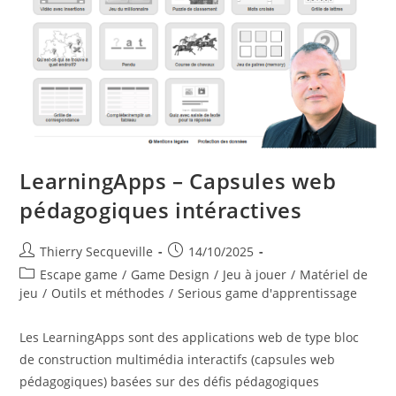
LearningApps – Capsules web
pédagogiques intéractives
Auteur/autrice
Publication
Thierry Secqueville
14/10/2025
de
publiée :
Post
Escape game
/
Game Design
/
Jeu à jouer
/
Matériel de
la
category:
jeu
/
Outils et méthodes
/
Serious game d'apprentissage
publication :
Les LearningApps sont des applications web de type bloc
de construction multimédia interactifs (capsules web
pédagogiques) basées sur des défis pédagogiques