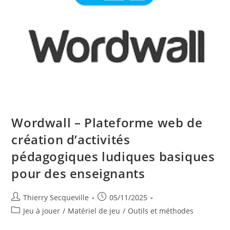
Wordwall – Plateforme web de
création d’activités
pédagogiques ludiques basiques
pour des enseignants
Auteur/autrice
Publication
Thierry Secqueville
05/11/2025
de
publiée :
Post
Jeu à jouer
/
Matériel de jeu
/
Outils et méthodes
la
category:
publication :