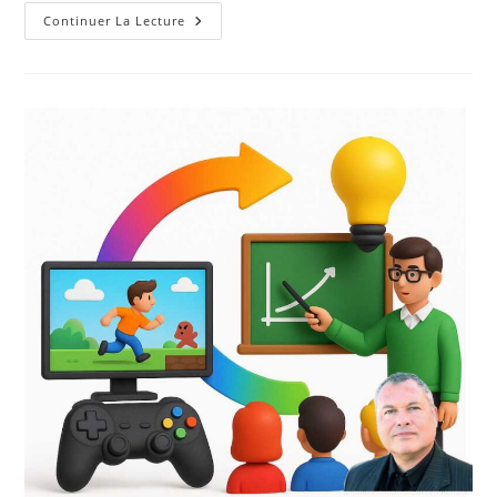
La
Continuer La Lecture
PédagoBox
–
46
Fiches
Pratiques
Pour
La
Formation