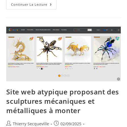
SpinTronics
Continuer La Lecture
–
Un
Jeu
Pédagogique
De
Construction
Mécanique
Pour
Apprendre
L’électronique
Site web atypique proposant des
sculptures mécaniques et
métalliques à monter
Auteur/autrice
Publication
Thierry Secqueville
02/09/2025