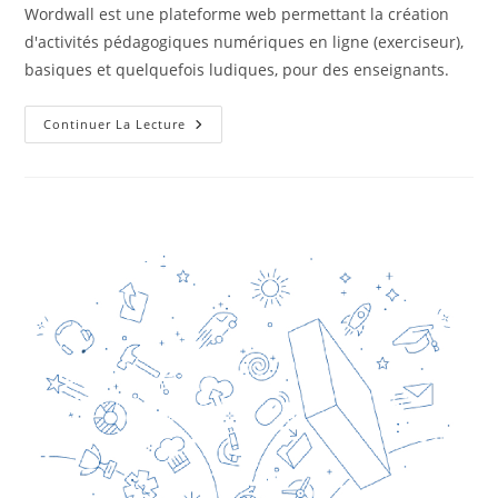
Wordwall est une plateforme web permettant la création
d'activités pédagogiques numériques en ligne (exerciseur),
basiques et quelquefois ludiques, pour des enseignants.
Wordwall
Continuer La Lecture
–
Plateforme
Web
De
Création
D’activités
Pédagogiques
Ludiques
Basiques
Pour
Des
Enseignants