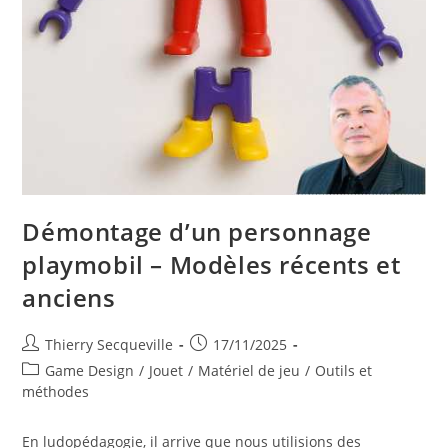
Démontage d’un personnage
playmobil – Modèles récents et
anciens
Auteur/autrice
Publication
Thierry Secqueville
17/11/2025
de
publiée :
Post
Game Design
/
Jouet
/
Matériel de jeu
/
Outils et
la
category:
méthodes
publication :
En ludopédagogie, il arrive que nous utilisions des