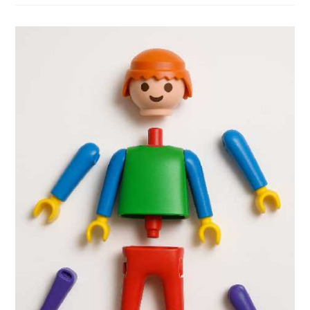
Pour
Créer
Ses
Décors
De
Jeu
De
Rôle
(JDR
Ou
RPG)