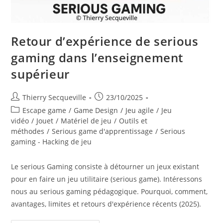
Retour d’expérience de serious
gaming dans l’enseignement
supérieur
Auteur/autrice
Publication
Thierry Secqueville
23/10/2025
de
publiée :
Post
Escape game
/
Game Design
/
Jeu agile
/
Jeu
la
category:
vidéo
/
Jouet
/
Matériel de jeu
/
Outils et
publication :
méthodes
/
Serious game d'apprentissage
/
Serious
gaming - Hacking de jeu
Le serious Gaming consiste à détourner un jeux existant
pour en faire un jeu utilitaire (serious game). Intéressons
nous au serious gaming pédagogique. Pourquoi, comment,
avantages, limites et retours d'expérience récents (2025).