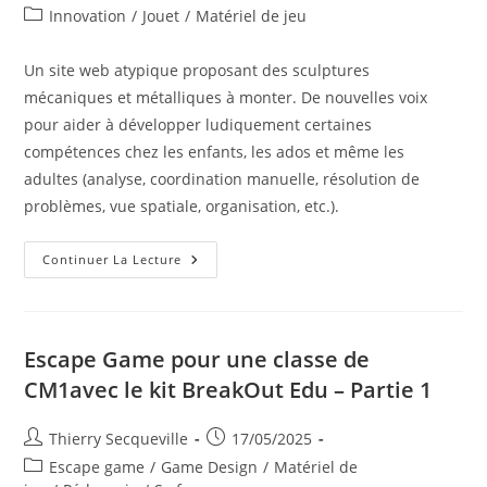
de
publiée :
Post
Innovation
/
Jouet
/
Matériel de jeu
la
category:
publication :
Un site web atypique proposant des sculptures
mécaniques et métalliques à monter. De nouvelles voix
pour aider à développer ludiquement certaines
compétences chez les enfants, les ados et même les
adultes (analyse, coordination manuelle, résolution de
problèmes, vue spatiale, organisation, etc.).
Site
Continuer La Lecture
Web
Atypique
Proposant
Des
Sculptures
Mécaniques
Escape Game pour une classe de
Et
Métalliques
CM1avec le kit BreakOut Edu – Partie 1
À
Monter
Auteur/autrice
Publication
Thierry Secqueville
17/05/2025
de
publiée :
Post
Escape game
/
Game Design
/
Matériel de
la