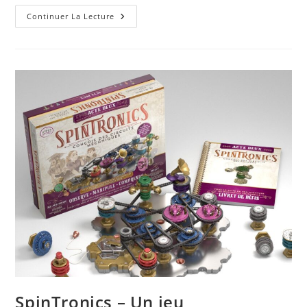
Dé
Continuer La Lecture
Spinner
7
En
1
SpinTronics – Un jeu