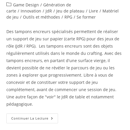
de
publiée :
Post
Game Design
/
Génération de
la
category:
carte
/
Innovation
/
JdR
/
Jeu de plateau
/
Livre
/
Matériel
publication :
de jeu
/
Outils et méthodes
/
RPG
/
Se former
Des tampons encreurs spécialisés permettent de réaliser
un support de jeu sur papier (carte RPG) pour des jeux de
rôle (JdR / RPG). Les tampons encreurs sont des objets
régulièrement utilisés dans le monde du crafting. Avec des
tampons encreurs, en partant d'une surface vierge, il
devient possible de ne révéler le parcours de jeu ou les
zones à explorer que progressivement. Libre à vous de
concevoir et de constituer votre support de jeu
complétement, avant de commencer une session de jeu.
Une autre façon de "voir" le JdR de table et notamment
pédagogique.
Des
Continuer La Lecture
Tampons
Encreurs