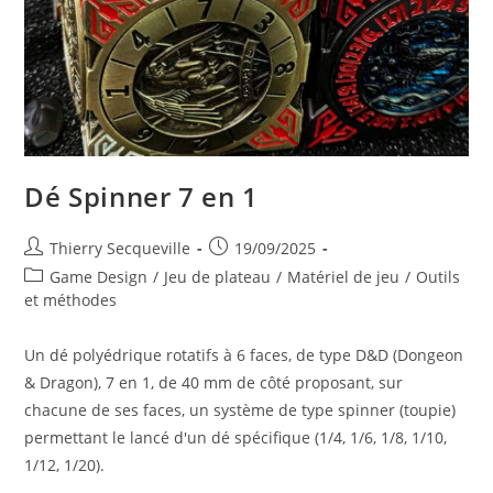
Dé Spinner 7 en 1
Auteur/autrice
Publication
Thierry Secqueville
19/09/2025
de
publiée :
Post
Game Design
/
Jeu de plateau
/
Matériel de jeu
/
Outils
la
category:
et méthodes
publication :
Un dé polyédrique rotatifs à 6 faces, de type D&D (Dongeon
& Dragon), 7 en 1, de 40 mm de côté proposant, sur
chacune de ses faces, un système de type spinner (toupie)
permettant le lancé d'un dé spécifique (1/4, 1/6, 1/8, 1/10,
1/12, 1/20).