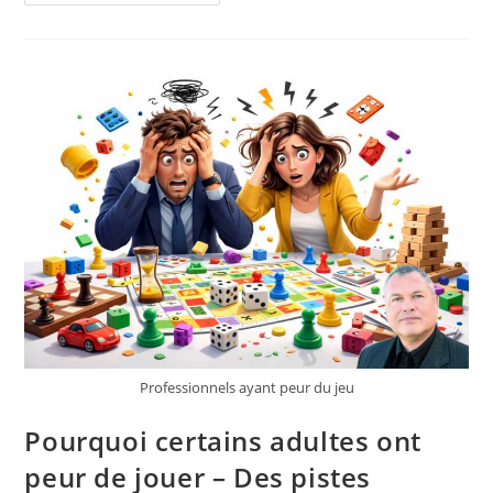
Jeux
De
Cartes
–
Derniers
Réseaux
Sociaux
Offline
?
Professionnels ayant peur du jeu
Pourquoi certains adultes ont
peur de jouer – Des pistes