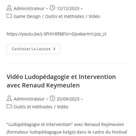
?
Auteur/autrice
Publication
Administrateur
12/12/2023
de
publiée :
Post
Game Design
/
Outils et méthodes
/
Vidéo
la
category:
publication :
https://youtu.be/j-9fHYrRf88?si=Ojvxkarm1cjoz_zI
Pourquoi
Continuer La Lecture
On
N’aime
Pas
Tous
Les
Mêmes
Vidéo Ludopédagogie et Intervention
Jeux
Vidéo
avec Renaud Keymeulen
(9
Profils
De
Auteur/autrice
Publication
Administrateur
25/09/2023
Joueur)
de
publiée :
Post
Outils et méthodes
/
Vidéo
la
category:
publication :
"Ludopédagogie et Intervention" avec Renaud Keymeulen
(formateur ludopédagogue belge) dans le cadre du Festival