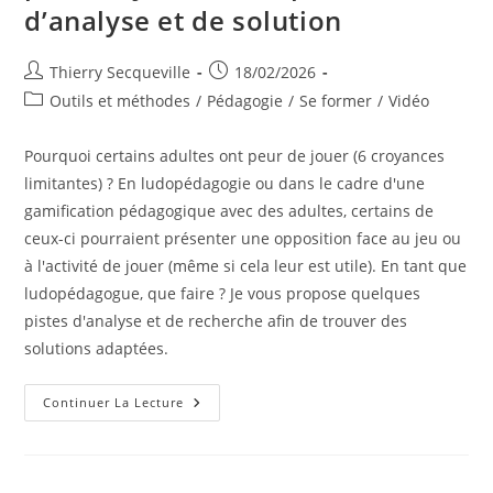
d’analyse et de solution
Auteur/autrice
Publication
Thierry Secqueville
18/02/2026
de
publiée :
Post
Outils et méthodes
/
Pédagogie
/
Se former
/
Vidéo
la
category:
publication :
Pourquoi certains adultes ont peur de jouer (6 croyances
limitantes) ? En ludopédagogie ou dans le cadre d'une
gamification pédagogique avec des adultes, certains de
ceux-ci pourraient présenter une opposition face au jeu ou
à l'activité de jouer (même si cela leur est utile). En tant que
ludopédagogue, que faire ? Je vous propose quelques
pistes d'analyse et de recherche afin de trouver des
solutions adaptées.
Pourquoi
Continuer La Lecture
Certains
Adultes
Ont
Peur
De