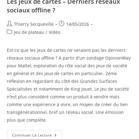
Les jeux de cartes – Derniers réseaux
sociaux offline ?
Auteur/autrice
Publication
Thierry Secqueville
14/05/2026
de
publiée :
Post
Jeu de plateau
/
Vidéo
la
category:
publication :
Est-ce que les jeux de cartes ne seraient pas les derniers
réseaux sociaux offline ? A partir d'un sondage OpinionWay
pour Mattel, exploration du rôle social des jeux de société
en général et des jeux de cartes en particulier. 2ème
réflexion en regardant du côté des Grandes Surfaces
Spécialisées et notamment de King Jouet. Le jeu de société
n'est plus considéré comme un produit à vendre mais
comme une expérience à vivre, un moyen de créer du lien
transgénérationnel, bref un réseau social. Une émission
plus que complète.
Les
Continuer La Lecture