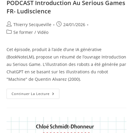
Jouer
PODCAST Introduction Au Serious Games
–
Des
FR- Ludiscience
Pistes
D’analyse
Et
Auteur/autrice
Publication
Thierry Secqueville
24/01/2026
De
Solution
de
publiée :
Post
Se former
/
Vidéo
la
category:
publication :
Cet épisode, produit à l’aide d’une IA générative
(BookNoteLM), propose un résumé de l’ouvrage Introduction
au Serious Game. L'illustration des robots a été générée par
ChatGPT en se basant sur les illustrations du robot
"Machine" de Quentin Alvarez (2000).
PODCAST
Continuer La Lecture
Introduction
Au
Serious
Games
FR-
Ludiscience