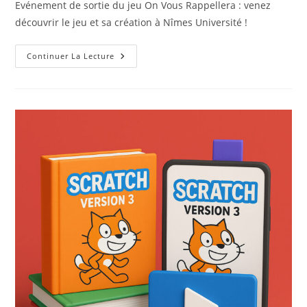
Evénement de sortie du jeu On Vous Rappellera : venez
découvrir le jeu et sa création à Nîmes Université !
Découvrir
Continuer La Lecture
Le
Serious
Game
« On
Vous
Rappellera »
Pour
Se
Former
Aux
Entretiens
D’embauche