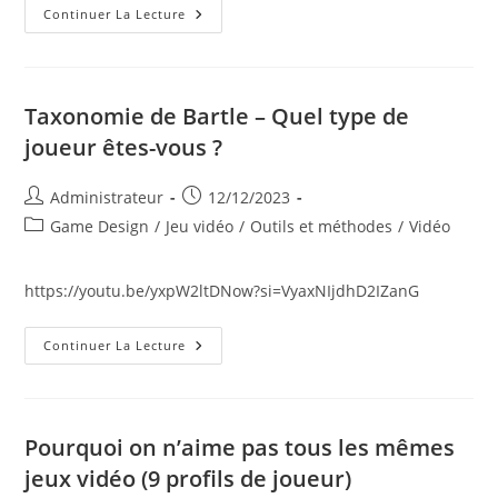
Des
Continuer La Lecture
Ressources
Sur
Scratch
Pour
S’initier
À
Taxonomie de Bartle – Quel type de
La
Programmation,
joueur êtes-vous ?
À
La
Robotique
Auteur/autrice
Publication
Administrateur
12/12/2023
Et
À
de
publiée :
Post
Game Design
/
Jeu vidéo
/
Outils et méthodes
/
Vidéo
L’IA
la
Avec
category:
Le
publication :
Jeu
https://youtu.be/yxpW2ltDNow?si=VyaxNIjdhD2IZanG
Taxonomie
Continuer La Lecture
De
Bartle
–
Quel
Type
De
Pourquoi on n’aime pas tous les mêmes
Joueur
Êtes-
jeux vidéo (9 profils de joueur)
Vous