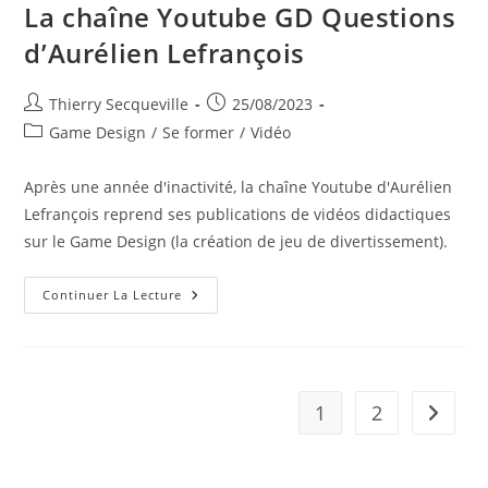
La chaîne Youtube GD Questions
d’Aurélien Lefrançois
Auteur/autrice
Publication
Thierry Secqueville
25/08/2023
de
publiée :
Post
Game Design
/
Se former
/
Vidéo
la
category:
publication :
Après une année d'inactivité, la chaîne Youtube d'Aurélien
Lefrançois reprend ses publications de vidéos didactiques
sur le Game Design (la création de jeu de divertissement).
La
Continuer La Lecture
Chaîne
Youtube
GD
Questions
D’Aurélien
Lefrançois
1
2
Aller à 