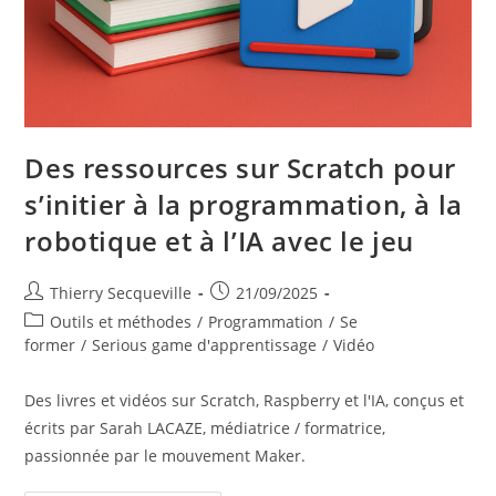
Des ressources sur Scratch pour
s’initier à la programmation, à la
robotique et à l’IA avec le jeu
Auteur/autrice
Publication
Thierry Secqueville
21/09/2025
de
publiée :
Post
Outils et méthodes
/
Programmation
/
Se
la
category:
former
/
Serious game d'apprentissage
/
Vidéo
publication :
Des livres et vidéos sur Scratch, Raspberry et l'IA, conçus et
écrits par Sarah LACAZE, médiatrice / formatrice,
passionnée par le mouvement Maker.