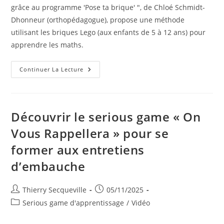
grâce au programme 'Pose ta brique' ", de Chloé Schmidt-
Dhonneur (orthopédagogue), propose une méthode
utilisant les briques Lego (aux enfants de 5 à 12 ans) pour
apprendre les maths.
Apprentissage
Continuer La Lecture
Des
Maths
Avec
Des
Briques
Lego
Découvrir le serious game « On
–
5
Vous Rappellera » pour se
À
12
former aux entretiens
Ans
d’embauche
Auteur/autrice
Publication
Thierry Secqueville
05/11/2025
de
publiée :
Post
Serious game d'apprentissage
/
Vidéo
la
category:
publication :