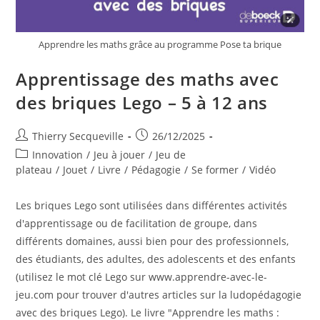
Apprendre les maths grâce au programme Pose ta brique
Apprentissage des maths avec
des briques Lego – 5 à 12 ans
Auteur/autrice
Publication
Thierry Secqueville
26/12/2025
de
publiée :
Post
Innovation
/
Jeu à jouer
/
Jeu de
la
category:
plateau
/
Jouet
/
Livre
/
Pédagogie
/
Se former
/
Vidéo
publication :
Les briques Lego sont utilisées dans différentes activités
d'apprentissage ou de facilitation de groupe, dans
différents domaines, aussi bien pour des professionnels,
des étudiants, des adultes, des adolescents et des enfants
(utilisez le mot clé Lego sur www.apprendre-avec-le-
jeu.com pour trouver d'autres articles sur la ludopédagogie
avec des briques Lego). Le livre "Apprendre les maths :