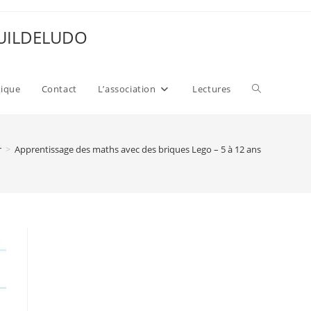
 GUILDELUDO
Toggle
xique
Contact
L’association
Lectures
website
r
>
Apprentissage des maths avec des briques Lego – 5 à 12 ans
search