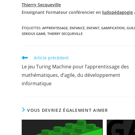
Thierry Secqueville
Enseignant Formateur conférencier en
ludopédagogie
ÉTIQUETTES
:
APPRENTISSAGE
,
ENFANCE
,
ENFANT
,
GAMIFICATION
,
GUIL
SERIOUS GAME
,
THIERRY SECQUEVILLE
Read
Article précédent
more
Le jeu Turing Machine pour l’apprentissage des
articles
mathématiques, d’agile, du développement
informatique
VOUS DEVRIEZ ÉGALEMENT AIMER