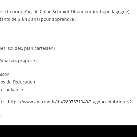
ose ta brique’ « , de Chloé Schmidt-Dhonneur (orthopédagogue),
fants de 5 à 12 ans) pour apprendre :
es, solides, plan cartésien)
r Amazon, propose :
aison.
ros de l’éducation
la confiance
fr :
https://www.amazon.fr/dp/2807371949/?tag=posetabrique-21
: