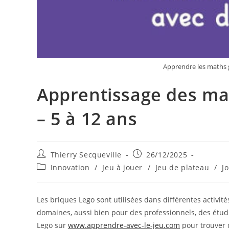
Apprendre les maths 
Apprentissage des ma
– 5 à 12 ans
Auteur/autrice
Publication
Thierry Secqueville
26/12/2025
de
publiée :
Post
Innovation
/
Jeu à jouer
/
Jeu de plateau
/
J
la
category:
publication :
Les briques Lego sont utilisées dans différentes activité
domaines, aussi bien pour des professionnels, des étudia
Lego sur
www.apprendre-avec-le-jeu.com
pour trouver d