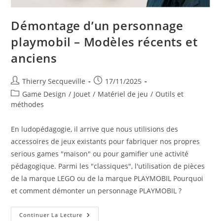
Démontage d’un personnage
playmobil – Modèles récents et
anciens
Auteur/autrice
Publication
Thierry Secqueville
17/11/2025
de
publiée :
Post
Game Design
/
Jouet
/
Matériel de jeu
/
Outils et
la
category:
méthodes
publication :
En ludopédagogie, il arrive que nous utilisions des
accessoires de jeux existants pour fabriquer nos propres
serious games "maison" ou pour gamifier une activité
pédagogique. Parmi les "classiques", l'utilisation de pièces
de la marque LEGO ou de la marque PLAYMOBIL Pourquoi
et comment démonter un personnage PLAYMOBIL ?
Démontage
Continuer La Lecture