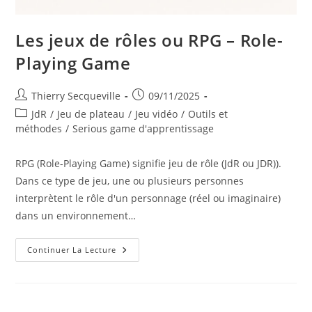
Les jeux de rôles ou RPG – Role-
Playing Game
Auteur/autrice
Publication
Thierry Secqueville
09/11/2025
de
publiée :
Post
JdR
/
Jeu de plateau
/
Jeu vidéo
/
Outils et
la
category:
méthodes
/
Serious game d'apprentissage
publication :
RPG (Role-Playing Game) signifie jeu de rôle (JdR ou JDR)).
Dans ce type de jeu, une ou plusieurs personnes
interprètent le rôle d'un personnage (réel ou imaginaire)
dans un environnement…
Les
Continuer La Lecture
Jeux
De
Rôles
Ou
RPG
–