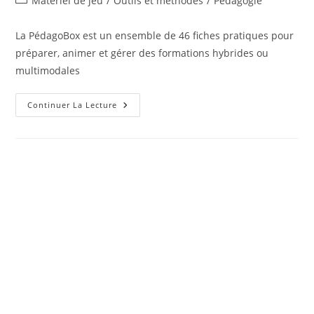
Matériel de jeu
/
Outils et méthodes
/
Pédagogie
la
category:
publication :
La PédagoBox est un ensemble de 46 fiches pratiques pour
préparer, animer et gérer des formations hybrides ou
multimodales
La
Continuer La Lecture
PédagoBox
–
46
Fiches
Pratiques
Pour
La
Formation