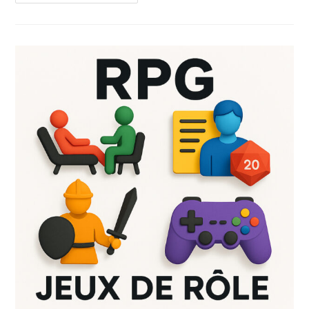
D’un
Personnage
Playmobil
–
Modèles
Récents
Et
Anciens