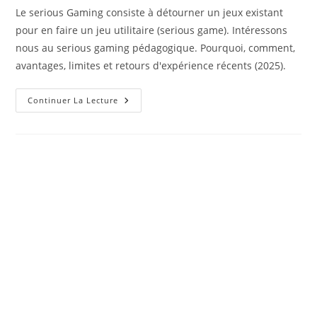
Le serious Gaming consiste à détourner un jeux existant
pour en faire un jeu utilitaire (serious game). Intéressons
nous au serious gaming pédagogique. Pourquoi, comment,
avantages, limites et retours d'expérience récents (2025).
Retour
Continuer La Lecture
D’expérience
De
Serious
Gaming
Dans
L’enseignement
Supérieur