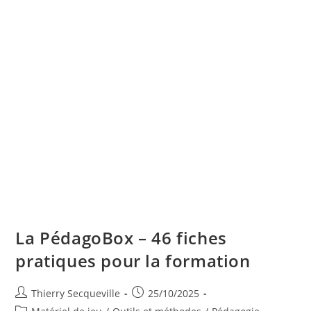
La PédagoBox – 46 fiches
pratiques pour la formation
Auteur/autrice
Publication
Thierry Secqueville
25/10/2025
de
publiée :
Post