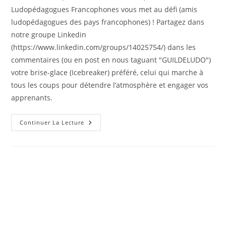
Ludopédagogues Francophones vous met au défi (amis
ludopédagogues des pays francophones) ! Partagez dans
notre groupe Linkedin
(https://www.linkedin.com/groups/14025754/) dans les
commentaires (ou en post en nous taguant "GUILDELUDO")
votre brise-glace (Icebreaker) préféré, celui qui marche à
tous les coups pour détendre l’atmosphère et engager vos
apprenants.
Le
Continuer La Lecture
Défi
Ludopédago
#1
–
Spécial
Brise-
Glace
Et
Énergizers