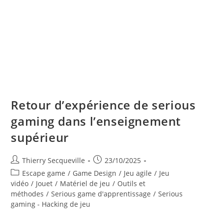
Retour d’expérience de serious
gaming dans l’enseignement
supérieur
Auteur/autrice
Publication
Thierry Secqueville
23/10/2025
de
publiée :
Post
Escape game
/
Game Design
/
Jeu agile
/
Jeu
la
category:
vidéo
/
Jouet
/
Matériel de jeu
/
Outils et
publication :
méthodes
/
Serious game d'apprentissage
/
Serious
gaming - Hacking de jeu