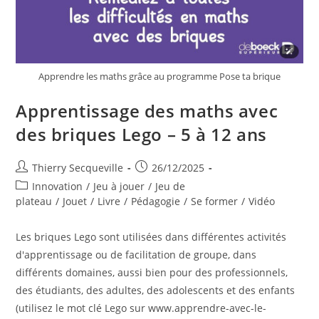
Apprendre les maths grâce au programme Pose ta brique
Apprentissage des maths avec
des briques Lego – 5 à 12 ans
Auteur/autrice
Publication
Thierry Secqueville
26/12/2025
de
publiée :
Post
Innovation
/
Jeu à jouer
/
Jeu de
la
category:
plateau
/
Jouet
/
Livre
/
Pédagogie
/
Se former
/
Vidéo
publication :
Les briques Lego sont utilisées dans différentes activités
d'apprentissage ou de facilitation de groupe, dans
différents domaines, aussi bien pour des professionnels,
des étudiants, des adultes, des adolescents et des enfants
(utilisez le mot clé Lego sur www.apprendre-avec-le-