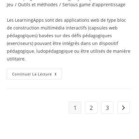
la
category:
jeu
/
Outils et méthodes
/
Serious game d'apprentissage
publication :
Les LearningApps sont des applications web de type bloc
de construction multimédia interactifs (capsules web
pédagogiques) basées sur des défis pédagogiques
(exerciseurs) pouvant être intégrés dans un dispositif
pédagogique, ludopédagogique ou être utilisés de manière
utilitaire.
LearningApps
Continuer La Lecture
–
Capsules
Web
Pédagogiques
Intéractives
1
2
3
Aller à 