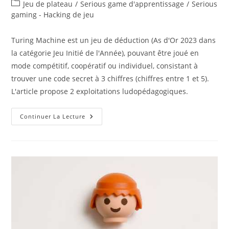
de
publiée :
Post
Jeu de plateau
/
Serious game d'apprentissage
/
Serious
la
category:
gaming - Hacking de jeu
publication :
Turing Machine est un jeu de déduction (As d'Or 2023 dans
la catégorie Jeu Initié de l'Année), pouvant être joué en
mode compétitif, coopératif ou individuel, consistant à
trouver une code secret à 3 chiffres (chiffres entre 1 et 5).
L'article propose 2 exploitations ludopédagogiques.
Le
Continuer La Lecture
Jeu
Turing
Machine
Pour
L’apprentissage
Des
Mathématiques,
D’agile,
Du
Développement
Informatique