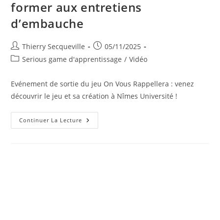
former aux entretiens
Des
Enseignants
d’embauche
Auteur/autrice
Publication
Thierry Secqueville
05/11/2025
de
publiée :
Post
Serious game d'apprentissage
/
Vidéo
la
category:
publication :
Evénement de sortie du jeu On Vous Rappellera : venez
découvrir le jeu et sa création à Nîmes Université !
Découvrir
Continuer La Lecture
Le
Serious
Game
« On
Vous
Rappellera »
Pour
Se
Former
Aux
Entretiens
D’embauche