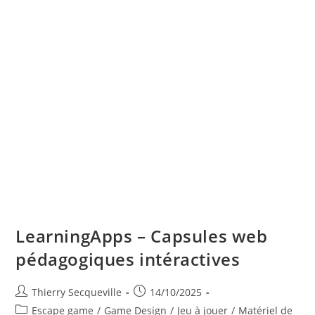
LearningApps – Capsules web
pédagogiques intéractives
Auteur/autrice
Publication
Thierry Secqueville
14/10/2025
de
publiée :
Post
Escape game
/
Game Design
/
Jeu à jouer
/
Matériel de