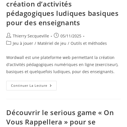
création d’activités
pédagogiques ludiques basiques
pour des enseignants
Auteur/autrice
Publication
Thierry Secqueville
05/11/2025
de
publiée :
Post
Jeu à jouer
/
Matériel de jeu
/
Outils et méthodes
la
category:
publication :
Wordwall est une plateforme web permettant la création
d'activités pédagogiques numériques en ligne (exerciseur),
basiques et quelquefois ludiques, pour des enseignants.
Wordwall
Continuer La Lecture
–
Plateforme
Web
De
Création
D’activités
Découvrir le serious game « On
Pédagogiques
Ludiques
Vous Rappellera » pour se
Basiques
Pour