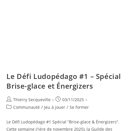
Le Défi Ludopédago #1 – Spécial
Brise-glace et Énergizers
Auteur/autrice
Publication
Thierry Secqueville
03/11/2025
de
publiée :
Post
Communauté
/
Jeu à jouer
/
Se former
la
category:
publication :
Le Défi Ludopédago #1 Spécial “Brise-glace & Énergizers”.
Cette semaine (1ère de novembre 2025), la Guilde des