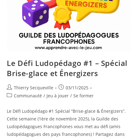
Le Défi Ludopédago #1 – Spécial
Brise-glace et Énergizers
Auteur/autrice
Publication
Thierry Secqueville
03/11/2025
de
publiée :
Post
Communauté
/
Jeu à jouer
/
Se former
la
category:
publication :
Le Défi Ludopédago #1 Spécial “Brise-glace & Énergizers”.
Cette semaine (1ère de novembre 2025), la Guilde des
Ludopédagogues Francophones vous met au défi (amis
ludopédagogues des pays francophones) ! Partagez dans