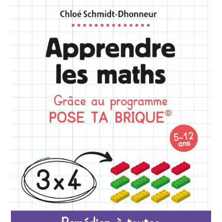
Jouer
–
Des
Pistes
D’analyse
Et
De
Solution