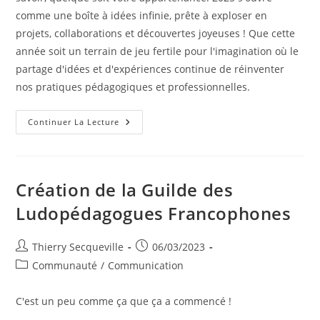
comme une boîte à idées infinie, prête à exploser en
projets, collaborations et découvertes joyeuses ! Que cette
année soit un terrain de jeu fertile pour l'imagination où le
partage d'idées et d'expériences continue de réinventer
nos pratiques pédagogiques et professionnelles.
Meilleurs
Continuer La Lecture
Vœux
2025
De
La
Guilde
Des
Création de la Guilde des
Ludopédagogues
Francophones
Ludopédagogues Francophones
Auteur/autrice
Publication
Thierry Secqueville
06/03/2023
de
publiée :
Post
Communauté
/
Communication
la
category:
publication :
C'est un peu comme ça que ça a commencé !