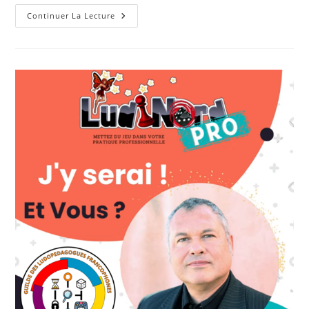
Création
Continuer La Lecture
De
La
Guilde
Des
Ludopédagogues
Francophones