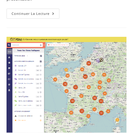
Salon
Continuer La Lecture
LudiNord
Pro
2023
–
27
Mars
2023
À
Lille