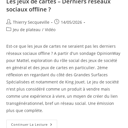
Les jeux de cartes – Derniers réseaux
sociaux offline ?
Auteur/autrice
Publication
Thierry Secqueville
14/05/2026
de
publiée :
Post
Jeu de plateau
/
Vidéo
la
category:
publication :
Est-ce que les jeux de cartes ne seraient pas les derniers
réseaux sociaux offline ? A partir d'un sondage OpinionWay
pour Mattel, exploration du rôle social des jeux de société
en général et des jeux de cartes en particulier. 2ème
réflexion en regardant du côté des Grandes Surfaces
Spécialisées et notamment de King Jouet. Le jeu de société
n'est plus considéré comme un produit à vendre mais
comme une expérience à vivre, un moyen de créer du lien
transgénérationnel, bref un réseau social. Une émission
plus que complète.
Les
Continuer La Lecture