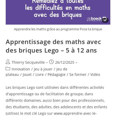
Apprendre les maths grâce au programme Pose ta brique
Apprentissage des maths avec
des briques Lego – 5 à 12 ans
Auteur/autrice
Publication
Thierry Secqueville
26/12/2025
de
publiée :
Post
Innovation
/
Jeu à jouer
/
Jeu de
la
category:
plateau
/
Jouet
/
Livre
/
Pédagogie
/
Se former
/
Vidéo
publication :
Les briques Lego sont utilisées dans différentes activités
d'apprentissage ou de facilitation de groupe, dans
différents domaines, aussi bien pour des professionnels,
des étudiants, des adultes, des adolescents et des enfants
(utilisez le mot clé Lego sur www.apprendre-avec-le-