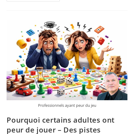
Jeux
De
Cartes
–
Derniers
Réseaux
Sociaux
Offline
?
Professionnels ayant peur du jeu
Pourquoi certains adultes ont
peur de jouer – Des pistes