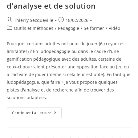
d’analyse et de solution
Auteur/autrice
Publication
Thierry Secqueville
18/02/2026
de
publiée :
Post
Outils et méthodes
/
Pédagogie
/
Se former
/
Vidéo
la
category:
publication :
Pourquoi certains adultes ont peur de jouer (6 croyances
limitantes) ? En ludopédagogie ou dans le cadre d'une
gamification pédagogique avec des adultes, certains de
ceux-ci pourraient présenter une opposition face au jeu ou
à l'activité de jouer (même si cela leur est utile). En tant que
ludopédagogue, que faire ? Je vous propose quelques
pistes d'analyse et de recherche afin de trouver des
solutions adaptées.
Pourquoi
Continuer La Lecture
Certains
Adultes
Ont
Peur
De