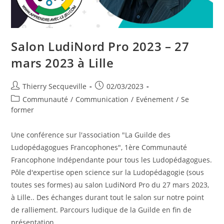
Salon LudiNord Pro 2023 – 27
mars 2023 à Lille
Auteur/autrice
Publication
Thierry Secqueville
02/03/2023
de
publiée :
Post
Communauté
/
Communication
/
Evénement
/
Se
la
category:
former
publication :
Une conférence sur l'association "La Guilde des
Ludopédagogues Francophones", 1ère Communauté
Francophone Indépendante pour tous les Ludopédagogues.
Pôle d'expertise open science sur la Ludopédagogie (sous
toutes ses formes) au salon LudiNord Pro du 27 mars 2023,
à Lille.. Des échanges durant tout le salon sur notre point
de ralliement. Parcours ludique de la Guilde en fin de
présentation