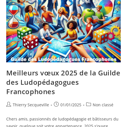
Meilleurs vœux 2025 de la Guilde
des Ludopédagogues
Francophones
Auteur/autrice
Publication
Post
Thierry Secqueville
01/01/2025
Non classé
de
publiée :
category:
la
Chers amis, passionnés de ludopédagogie et bâtisseurs du
publication :
savoir, quelque soit votre appartenance. 2025 s'ouvre