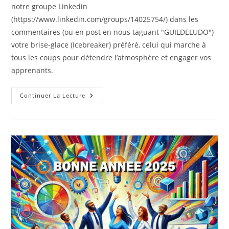
notre groupe Linkedin
(https://www.linkedin.com/groups/14025754/) dans les
commentaires (ou en post en nous taguant "GUILDELUDO")
votre brise-glace (Icebreaker) préféré, celui qui marche à
tous les coups pour détendre l’atmosphère et engager vos
apprenants.
Le
Continuer La Lecture
Défi
Ludopédago
#1
–
Spécial
Brise-
Glace
Et
Énergizers