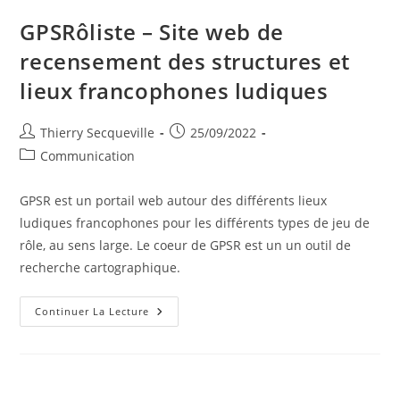
GPSRôliste – Site web de
recensement des structures et
lieux francophones ludiques
Auteur/autrice
Publication
Thierry Secqueville
25/09/2022
de
publiée :
Post
Communication
la
category:
publication :
GPSR est un portail web autour des différents lieux
ludiques francophones pour les différents types de jeu de
rôle, au sens large. Le coeur de GPSR est un un outil de
recherche cartographique.
GPSRôliste
Continuer La Lecture
–
Site
Web
De
Recensement
Des
Structures