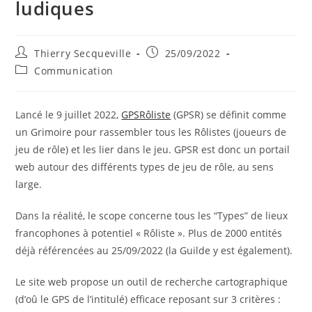
ludiques
Auteur/autrice
Publication
Thierry Secqueville
25/09/2022
de
publiée :
Post
Communication
la
category:
publication :
Lancé le 9 juillet 2022,
GPSRôliste
(GPSR) se définit comme
un Grimoire pour rassembler tous les Rôlistes (joueurs de
jeu de rôle) et les lier dans le jeu. GPSR est donc un portail
web autour des différents types de jeu de rôle, au sens
large.
Dans la réalité, le scope concerne tous les “Types” de lieux
francophones à potentiel « Rôliste ». Plus de 2000 entités
déjà référencées au 25/09/2022 (la Guilde y est également).
Le site web propose un outil de recherche cartographique
(d’oû le GPS de l’intitulé) efficace reposant sur 3 critères :