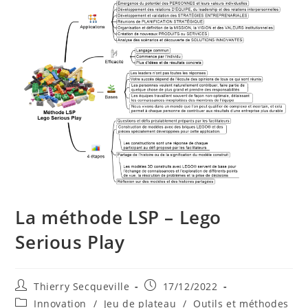
La méthode LSP – Lego
Serious Play
Auteur/autrice
Publication
Thierry Secqueville
17/12/2022
de
publiée :
Post
Innovation
/
Jeu de plateau
/
Outils et méthodes