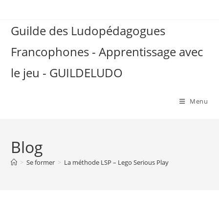
Skip
to
Guilde des Ludopédagogues
content
Francophones - Apprentissage avec
le jeu - GUILDELUDO
Menu
Blog
>
Se former
>
La méthode LSP – Lego Serious Play