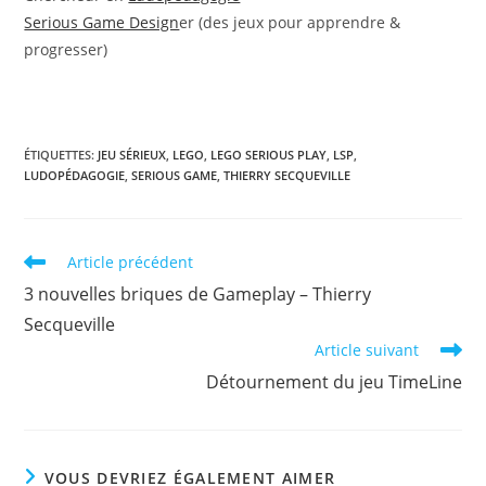
Serious Game Design
er (des jeux pour apprendre &
progresser)
ÉTIQUETTES
:
JEU SÉRIEUX
,
LEGO
,
LEGO SERIOUS PLAY
,
LSP
,
LUDOPÉDAGOGIE
,
SERIOUS GAME
,
THIERRY SECQUEVILLE
Read
Article précédent
more
3 nouvelles briques de Gameplay – Thierry
articles
Secqueville
Article suivant
Détournement du jeu TimeLine
VOUS DEVRIEZ ÉGALEMENT AIMER