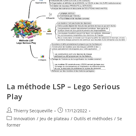
La méthode LSP – Lego Serious
Play
Auteur/autrice
Publication
Thierry Secqueville
17/12/2022
de
publiée :
Post
Innovation
/
Jeu de plateau
/
Outils et méthodes
/
Se
la
category:
former
publication :