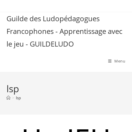
Skip
to
Guilde des Ludopédagogues
content
Francophones - Apprentissage avec
le jeu - GUILDELUDO
Menu
lsp
>
lsp