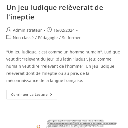
Un jeu ludique relèverait de
l’ineptie
Auteur/autrice
Publication
Administrateur
16/02/2024
de
publiée :
Post
Non classé
/
Pédagogie
/
Se former
la
category:
publication :
"Un jeu ludique, c'est comme un homme humain". Ludique
veut dit "relevant du jeu" (du latin "ludus", jeu) comme
humain veut dire "relevant de l'homme". Un jeu ludique
relèverait dont de l'ineptie ou au pire, de la
méconnaissance de la langue française.
Un
Continuer La Lecture
Jeu
Ludique
Relèverait
De
L’ineptie