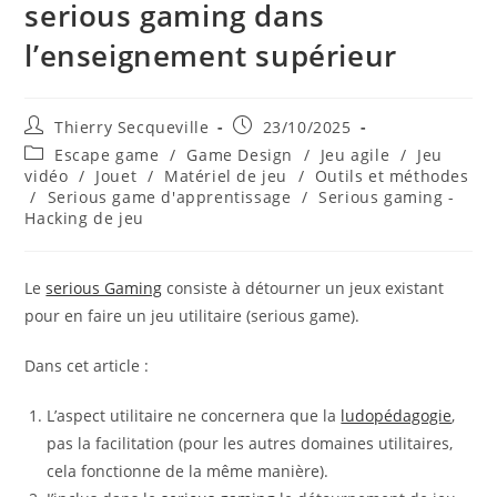
serious gaming dans
l’enseignement supérieur
Auteur/autrice
Publication
Thierry Secqueville
23/10/2025
de
publiée :
Post
Escape game
/
Game Design
/
Jeu agile
/
Jeu
la
category:
vidéo
/
Jouet
/
Matériel de jeu
/
Outils et méthodes
publication :
/
Serious game d'apprentissage
/
Serious gaming -
Hacking de jeu
Le
serious Gaming
consiste à détourner un jeux existant
pour en faire un jeu utilitaire (serious game).
Dans cet article :
L’aspect utilitaire ne concernera que la
ludopédagogie
,
pas la facilitation (pour les autres domaines utilitaires,
cela fonctionne de la même manière).