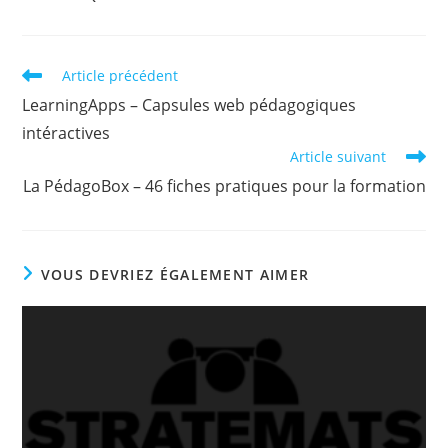
Read
Article précédent
more
LearningApps – Capsules web pédagogiques
articles
intéractives
Article suivant
La PédagoBox – 46 fiches pratiques pour la formation
VOUS DEVRIEZ ÉGALEMENT AIMER