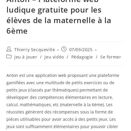
ludique gratuite pour les
élèves de la maternelle à la
6ème
Auteur/autrice
Publication
Thierry Secqueville
07/09/2025
de
publiée :
Post
Jeu à jouer
/
Jeu vidéo
/
Pédagogie
/
Se former
la
category:
publication :
Anton est une application web proposant une plateforme
gamifiées avec une multitude de petits exercices ou de
petits jeux (classés par thématiques) permettant de
développer des compétences élémentaires en lecture,
calcul, mathématiques, etc (maternelle à la 6ème). Les
réussites génèrent des récompenses sous la forme de
pièces utilisables pour avoir accès à des petits jeux. Les
jeux sont suffisamment élémentaires pour pouvoir cibler