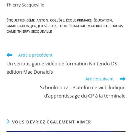
Thierry Secqueville
ÉTIQUETTES
:
6ÈME
,
ANTON
,
COLLÈGE
,
ÉCOLE PRIMAIRE
,
ÉDUCATION
,
GAMIFICATION
,
JEU
,
JEU SÉRIEUX
,
LUDOPÉDAGOGIE
,
MATERNELLE
,
SERIOUS
GAME
,
THIERRY SECQUEVILLE
Read
Article précédent
more
Un serious game vidéo de formation Nintendo DS
articles
édition Mac Donald’s
Article suivant
Schoolmouv – Plateforme web ludique
d’apprentissage du CP à la terminale
VOUS DEVRIEZ ÉGALEMENT AIMER