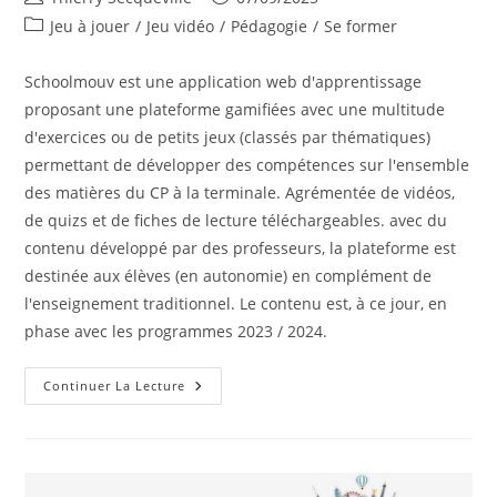
de
publiée :
Post
Jeu à jouer
/
Jeu vidéo
/
Pédagogie
/
Se former
la
category:
publication :
Schoolmouv est une application web d'apprentissage
proposant une plateforme gamifiées avec une multitude
d'exercices ou de petits jeux (classés par thématiques)
permettant de développer des compétences sur l'ensemble
des matières du CP à la terminale. Agrémentée de vidéos,
de quizs et de fiches de lecture téléchargeables. avec du
contenu développé par des professeurs, la plateforme est
destinée aux élèves (en autonomie) en complément de
l'enseignement traditionnel. Le contenu est, à ce jour, en
phase avec les programmes 2023 / 2024.
Schoolmouv
Continuer La Lecture
–
Plateforme
Web
Ludique
D’apprentissage
Du
CP