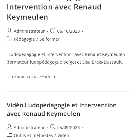
Intervention avec Renaud
Keymeulen
Auteur/autrice
Publication
Administrateur
06/10/2023
de
publiée :
Post
Pédagogie
/
Se former
la
category:
publication :
"Ludopédagogie et Intervention" avec Renaud Keymeulen
(formateur ludopédagogue belge) et Elsa Brais-Dussault.
Vidéo
Continuer La Lecture
Ludopédagogie
Et
Intervention
Avec
Renaud
Keymeulen
Vidéo Ludopédagogie et Intervention
avec Renaud Keymeulen
Auteur/autrice
Publication
Administrateur
25/09/2023
de
publiée :
Post
Outils et méthodes
/
Vidéo