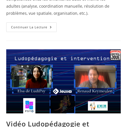
adultes (analyse, coordination manuelle, résolution de
problèmes, vue spatiale, organisation, etc.).
Site
Continuer La Lecture
Web
Atypique
Proposant
Des
Sculptures
Mécaniques
Et
Métalliques
À
Monter
Vidéo Ludopédagogie et