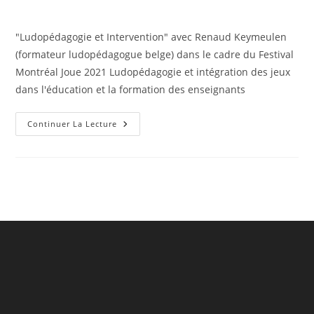
la
category:
publication :
"Ludopédagogie et Intervention" avec Renaud Keymeulen
(formateur ludopédagogue belge) dans le cadre du Festival
Montréal Joue 2021 Ludopédagogie et intégration des jeux
dans l'éducation et la formation des enseignants
Vidéo
Continuer La Lecture
Ludopédagogie
Et
Intervention
Avec
Renaud
Keymeulen