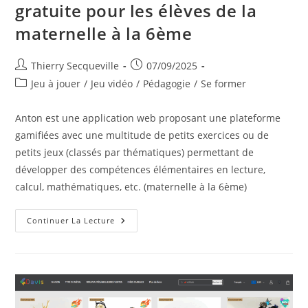
gratuite pour les élèves de la
maternelle à la 6ème
Auteur/autrice
Publication
Thierry Secqueville
07/09/2025
de
publiée :
Post
Jeu à jouer
/
Jeu vidéo
/
Pédagogie
/
Se former
la
category:
publication :
Anton est une application web proposant une plateforme
gamifiées avec une multitude de petits exercices ou de
petits jeux (classés par thématiques) permettant de
développer des compétences élémentaires en lecture,
calcul, mathématiques, etc. (maternelle à la 6ème)
Anton
Continuer La Lecture
–
Plateforme
Web
Ludique
Gratuite
Pour
Les
Élèves
De