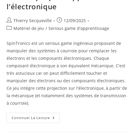
l’électronique
Auteur/autrice
Publication
Thierry Secqueville
12/09/2025
de
publiée :
Post
Matériel de jeu
/
Serious game d'apprentissage
la
category:
publication :
SpinTronics est un serious game ingénieux proposant de
manipuler des systèmes à courroie pour remplacer les
électrons et les composants électroniques. Chaque
composant électronique à son équivalent mécanique. C'est
très astucieux car on peut difficilement toucher et
manipuler des électrons ou des composants électroniques.
Ce jeu intègre cette projection sur l'électronique, à partir de
la mécanique (et notamment des systèmes de transmission
à courroie).
SpinTronics
Continuer La Lecture
–
Un
Jeu