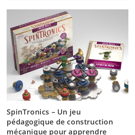
Serious
Gaming
Pour
Faire
Progresser
Le
Niveau
D’intelligence
SpinTronics – Un jeu
pédagogique de construction
mécanique pour apprendre