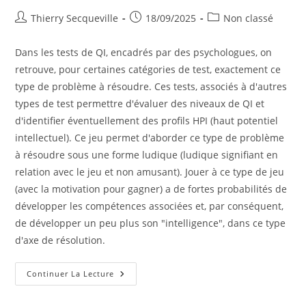
Auteur/autrice
Publication
Post
Thierry Secqueville
18/09/2025
Non classé
de
publiée :
category:
la
Dans les tests de QI, encadrés par des psychologues, on
publication :
retrouve, pour certaines catégories de test, exactement ce
type de problème à résoudre. Ces tests, associés à d'autres
types de test permettre d'évaluer des niveaux de QI et
d'identifier éventuellement des profils HPI (haut potentiel
intellectuel). Ce jeu permet d'aborder ce type de problème
à résoudre sous une forme ludique (ludique signifiant en
relation avec le jeu et non amusant). Jouer à ce type de jeu
(avec la motivation pour gagner) a de fortes probabilités de
développer les compétences associées et, par conséquent,
de développer un peu plus son "intelligence", dans ce type
d'axe de résolution.
Mini
Continuer La Lecture
Puzzle
Khoolty
En