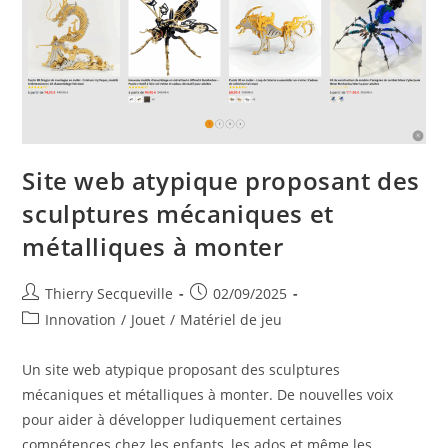
La
Maternelle
À
La
6ème
Site web atypique proposant des
sculptures mécaniques et
métalliques à monter
Auteur/autrice
Publication
Thierry Secqueville
02/09/2025
de
publiée :
Post
Innovation
/
Jouet
/
Matériel de jeu
la
category:
publication :
Un site web atypique proposant des sculptures
mécaniques et métalliques à monter. De nouvelles voix
pour aider à développer ludiquement certaines
compétences chez les enfants, les ados et même les