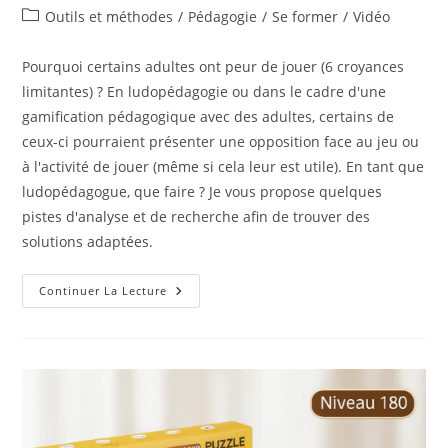
de
publiée :
Post
Outils et méthodes
/
Pédagogie
/
Se former
/
Vidéo
la
category:
publication :
Pourquoi certains adultes ont peur de jouer (6 croyances
limitantes) ? En ludopédagogie ou dans le cadre d'une
gamification pédagogique avec des adultes, certains de
ceux-ci pourraient présenter une opposition face au jeu ou
à l'activité de jouer (même si cela leur est utile). En tant que
ludopédagogue, que faire ? Je vous propose quelques
pistes d'analyse et de recherche afin de trouver des
solutions adaptées.
Pourquoi
Continuer La Lecture
Certains
Adultes
Ont
Peur
De
Jouer
–
Des
Pistes
D’analyse
Et