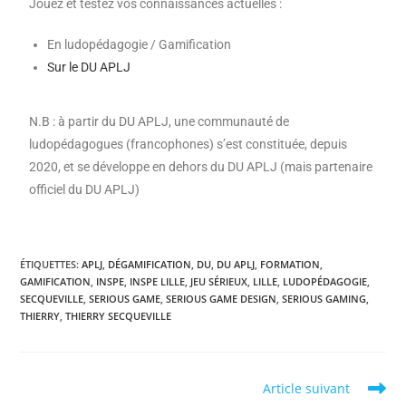
Jouez
et testez vos connaissances actuelles :
En ludopédagogie / Gamification
Sur le DU APLJ
N.B : à partir du DU APLJ, une communauté de
ludopédagogues (francophones) s’est constituée, depuis
2020, et se développe en dehors du DU APLJ (mais partenaire
officiel du DU APLJ)
ÉTIQUETTES
:
APLJ
,
DÉGAMIFICATION
,
DU
,
DU APLJ
,
FORMATION
,
GAMIFICATION
,
INSPE
,
INSPE LILLE
,
JEU SÉRIEUX
,
LILLE
,
LUDOPÉDAGOGIE
,
SECQUEVILLE
,
SERIOUS GAME
,
SERIOUS GAME DESIGN
,
SERIOUS GAMING
,
THIERRY
,
THIERRY SECQUEVILLE
Article suivant