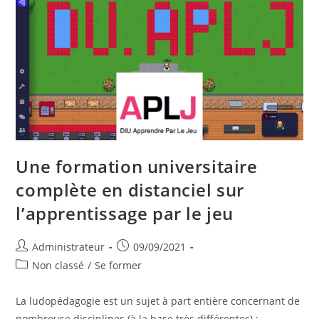
Une formation universitaire
complète en distanciel sur
l’apprentissage par le jeu
Auteur/autrice
Publication
Administrateur
09/09/2021
de
publiée :
Post
Non classé
/
Se former
la
category:
publication :
La ludopédagogie est un sujet à part entière concernant de
nombreuse disciplines (à la base très différentes) :