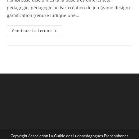
pédagogie, pédagogie active, création de jeu (game design),
gamification (rendre ludique une…
Une
Continuer La Lecture
Formation
Universitaire
Complète
En
Distanciel
Sur
L’apprentissage
Par
Le
Jeu
Copyright Association La Guilde des Ludopédagogues Francophones