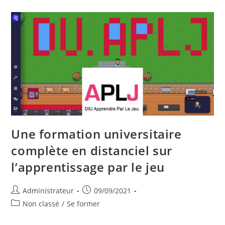
Le
14
Octobre
2022
–
Istres
Une formation universitaire
complète en distanciel sur
l’apprentissage par le jeu
Auteur/autrice
Publication
Administrateur
09/09/2021
de
publiée :
Post
Non classé
/
Se former
la
category:
publication :