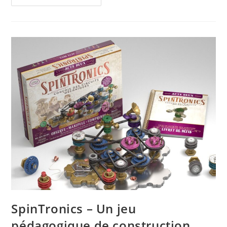
Puzzle
Khoolty
En
Serious
Gaming
Pour
Faire
Progresser
Le
Niveau
D’intelligence
SpinTronics – Un jeu
pédagogique de construction