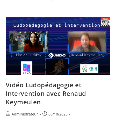
–
Un
Jeu
Pédagogique
De
Construction
Mécanique
Pour
Apprendre
L’électronique
Vidéo Ludopédagogie et
Intervention avec Renaud
Keymeulen
Auteur/autrice
Publication
Administrateur
06/10/2023