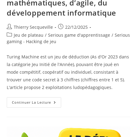
mathématiques, d’agile, du
développement informatique
Auteur/autrice
Publication
Thierry Secqueville
22/12/2025
de
publiée :
Post
Jeu de plateau
/
Serious game d'apprentissage
/
Serious
la
category:
gaming - Hacking de jeu
publication :
Turing Machine est un jeu de déduction (As d'Or 2023 dans
la catégorie Jeu Initié de l'Année), pouvant être joué en
mode compétitif, coopératif ou individuel, consistant à
trouver une code secret à 3 chiffres (chiffres entre 1 et 5).
L'article propose 2 exploitations ludopédagogiques.
Le
Continuer La Lecture
Jeu
Turing
Machine
Pour
L’apprentissage
Des
Mathématiques,
D’agile,