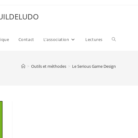
 GUILDELUDO
Toggle
xique
Contact
L’association
Lectures
website
>
Outils et méthodes
>
Le Serious Game Design
search