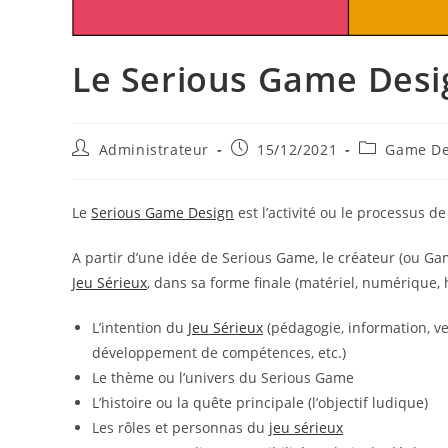
Le Serious Game Desi
Auteur/autrice
Publication
Post
Administrateur
15/12/2021
Game De
de
publiée :
category:
la
publication :
Le
Serious Game Design
est l’activité ou le processus 
A partir d’une idée de Serious Game, le créateur (ou Ga
Jeu Sérieux
, dans sa forme finale (matériel, numérique, 
L’intention du
Jeu Sérieux
(pédagogie, information, v
développement de compétences, etc.)
Le thème ou l’univers du Serious Game
L’histoire ou la quête principale (l’objectif ludique)
Les rôles et personnas du
jeu sérieux