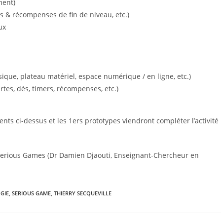
ment)
ss & récompenses de fin de niveau, etc.)
ux
ique, plateau matériel, espace numérique / en ligne, etc.)
artes, dés, timers, récompenses, etc.)
s ci-dessus et les 1ers prototypes viendront compléter l’activité
 Serious Games (Dr Damien Djaouti, Enseignant-Chercheur en
GIE
,
SERIOUS GAME
,
THIERRY SECQUEVILLE