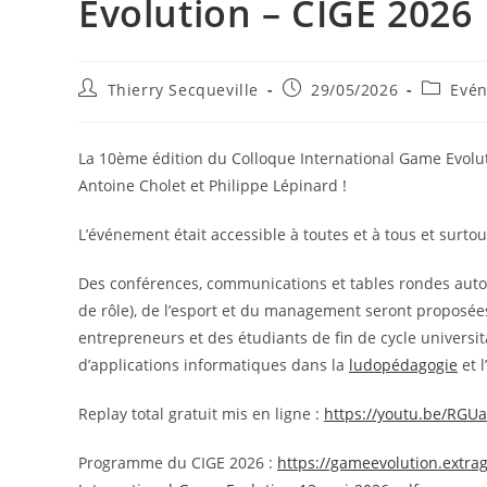
Evolution – CIGE 2026
Auteur/autrice
Publication
Post
Thierry Secqueville
29/05/2026
Evé
de
publiée :
category
la
publication :
La 10ème édition du Colloque International Game Evoluti
Antoine Cholet et Philippe Lépinard !
L’événement était accessible à toutes et à tous et surto
Des conférences, communications et tables rondes auto
de rôle), de l’esport et du management seront proposée
entrepreneurs et des étudiants de fin de cycle universit
d’applications informatiques dans la
ludopédagogie
et l
Replay total gratuit mis en ligne :
https://youtu.be/RGU
Programme du CIGE 2026 :
https://gameevolution.extr