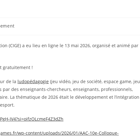
nement
:
on (CIGE) a eu lieu en ligne le 13 mai 2026, organisé et animé par
ut gratuitement !
ur de la
ludopédagogie
(jeu vidéo, jeu de société, espace game, jeu
s par des enseignants-chercheurs, enseignants, professionnels,
aire. La thématique de 2026 était le développement et l’intégration
’esport.
aPgH-IV4?si=oifzOLcmeF4Z3dZh
agames.fr/wp-content/uploads/2026/01/AAC-10e-Colloque-