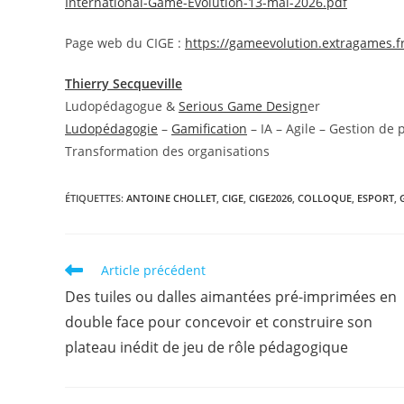
International-Game-Evolution-13-mai-2026.pdf
Page web du CIGE :
https://gameevolution.extragames.f
Thierry Secqueville
Ludopédagogue &
Serious Game Design
er
Ludopédagogie
–
Gamification
– IA – Agile – Gestion de 
Transformation des organisations
ÉTIQUETTES
:
ANTOINE CHOLLET
,
CIGE
,
CIGE2026
,
COLLOQUE
,
ESPORT
,
Read
Article précédent
more
Des tuiles ou dalles aimantées pré-imprimées en
articles
double face pour concevoir et construire son
plateau inédit de jeu de rôle pédagogique