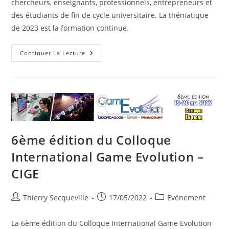
chercheurs, enseignants, professionnels, entrepreneurs et
des étudiants de fin de cycle universitaire. La thématique
de 2023 est la formation continue.
7ème
Continuer La Lecture
Édition
Du
Colloque
International
Game
Evolution
–
CIGE
6ème édition du Colloque
International Game Evolution –
CIGE
Auteur/autrice
Publication
Post
Thierry Secqueville
17/05/2022
Evénement
de
publiée :
category:
la
La 6ème édition du Colloque International Game Evolution