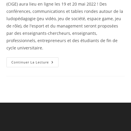
publication :
(CIGE) aura lieu en ligne les 19 et 20 mai 2022 ! Des
conférences, communications et tables rondes autour de la
ludopédagogie (jeu vidéo, jeu de société, espace game, jeu
de rôle), de l'esport et du management seront proposées
par des enseignants-chercheurs, enseignants,
professionnels, entrepreneurs et des étudiants de fin de
cycle universitaire.
6ème
Continuer La Lecture
Édition
Du
Colloque
International
Game
Evolution
–
CIGE