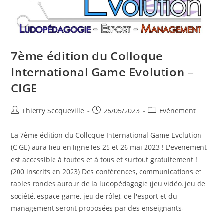
7ème édition du Colloque
International Game Evolution –
CIGE
Auteur/autrice
Publication
Post
Thierry Secqueville
25/05/2023
Evénement
de
publiée :
category:
la
La 7ème édition du Colloque International Game Evolution
publication :
(CIGE) aura lieu en ligne les 25 et 26 mai 2023 ! L'événement
est accessible à toutes et à tous et surtout gratuitement !
(200 inscrits en 2023) Des conférences, communications et
tables rondes autour de la ludopédagogie (jeu vidéo, jeu de
société, espace game, jeu de rôle), de l'esport et du
management seront proposées par des enseignants-