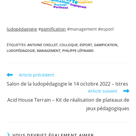
ludopédagogie
#
gamification
#management #esport
ÉTIQUETTES
:
ANTOINE CHOLLET
,
COLLOQUE
,
ESPORT
,
GAMIFICATION
,
LUDOPÉDAGOGIE
,
MANAGEMENT
,
PHILIPPE LÉPINARD
Read
Article précédent
more
Salon de la ludopédagogie le 14 octobre 2022 – Istres
articles
Article suivant
Acid House Terrain – Kit de réalisation de plateaux de
jeux pédagogiques
VOUS DEVRIEZ ÉGALEMENT AIMER