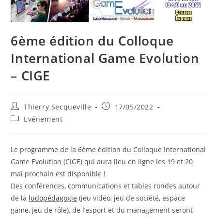
6ème édition du Colloque
International Game Evolution
– CIGE
Auteur/autrice
Publication
Thierry Secqueville
17/05/2022
de
publiée :
Post
Evénement
la
category:
publication :
Le programme de la 6ème édition du Colloque International
Game Evolution (CIGE) qui aura lieu en ligne les 19 et 20
mai prochain est disponible !
Des conférences, communications et tables rondes autour
de la
ludopédagogie
(jeu vidéo, jeu de société, espace
game, jeu de rôle), de l’esport et du management seront