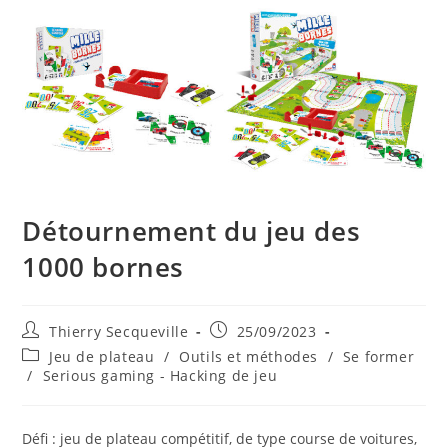
Détournement du jeu des
1000 bornes
Auteur/autrice
Publication
Thierry Secqueville
25/09/2023
de
publiée :
Post
Jeu de plateau
/
Outils et méthodes
/
Se former
la
category:
/
Serious gaming - Hacking de jeu
publication :
Défi : jeu de plateau compétitif, de type course de voitures,