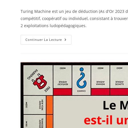
la
category:
publication :
Turing Machine est un jeu de déduction (As d'Or 2023 da
compétitif, coopératif ou individuel, consistant à trouver
2 exploitations ludopédagogiques.
Le
Continuer La Lecture
Jeu
Turing
Machine
Pour
L’apprentissage
Des
Mathématiques,
D’agile,
Du
Développement
Informatique