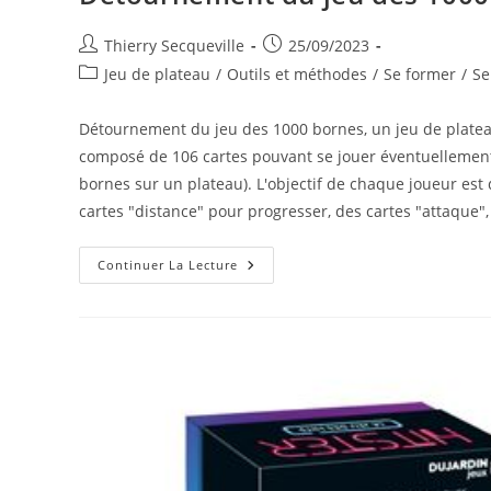
Auteur/autrice
Publication
Thierry Secqueville
25/09/2023
de
publiée :
Post
Jeu de plateau
/
Outils et méthodes
/
Se former
/
Se
la
category:
publication :
Détournement du jeu des 1000 bornes, un jeu de plateau 
composé de 106 cartes pouvant se jouer éventuellement
bornes sur un plateau). L'objectif de chaque joueur est 
cartes "distance" pour progresser, des cartes "attaque",
Détournement
Continuer La Lecture
Du
Jeu
Des
1000
Bornes