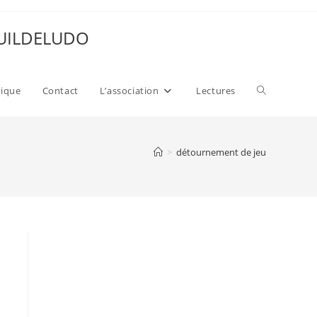
 GUILDELUDO
Toggle
xique
Contact
L’association
Lectures
website
>
détournement de jeu
search