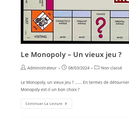
Le Monopoly – Un vieux jeu ?
Auteur/autrice
Publication
Post
Administrateur
08/03/2024
Non classé
de
publiée :
category:
la
Le Monopoly, un vieux jeu ? ...... En termes de détournem
publication :
Monopoly est-il un bon choix ?
Le
Continuer La Lecture
Monopoly
–
Un
Vieux
Jeu
?