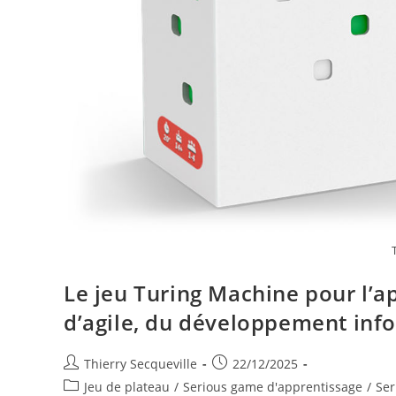
Le jeu Turing Machine pour l’
d’agile, du développement inf
Auteur/autrice
Publication
Thierry Secqueville
22/12/2025
de
publiée :
Post
Jeu de plateau
/
Serious game d'apprentissage
/
Ser