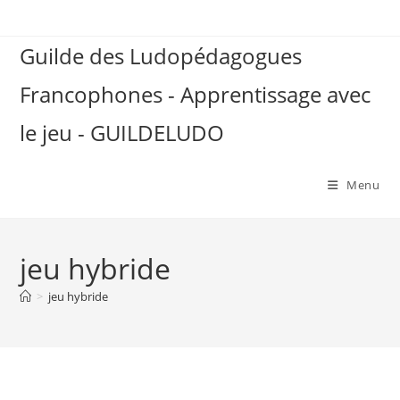
Skip
to
Guilde des Ludopédagogues
content
Francophones - Apprentissage avec
le jeu - GUILDELUDO
Menu
jeu hybride
>
jeu hybride