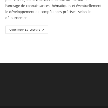
l'ancrage de connaissances thématiques et éventuellement
le développement de compétences précises, selon le
détournement.
Détournement
Continuer La Lecture
Du
Jeu
Hitster