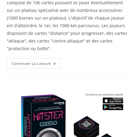
composé de 106 cartes pouvant se jouer éventuellement
sur un plateau spécialisé avec de nombreux accessoires
(1000 bornes sur un plateau). L'objectif de chaque joueur
est d'atteindre, le 1er, les 1000 km parcourus. Les joueurs
disposent de cartes "distance" pour progresser, des cartes
"attaque", des cartes "contre-attaque" et des cartes
"protection ou botte".
Détournement
Continuer La Lecture
Du
Jeu
Des
1000
Bornes