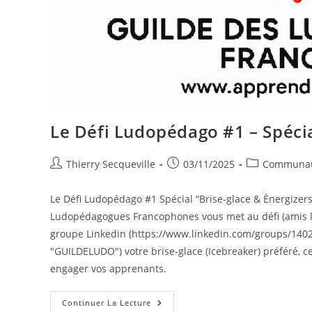
Le Défi Ludopédago #1 – Spécia
Auteur/autrice
Publication
Post
Thierry Secqueville
03/11/2025
Communa
de
publiée :
category:
la
Le Défi Ludopédago #1 Spécial “Brise-glace & Énergizers
publication :
Ludopédagogues Francophones vous met au défi (amis 
groupe Linkedin (https://www.linkedin.com/groups/1402
"GUILDELUDO") votre brise-glace (Icebreaker) préféré, c
engager vos apprenants.
Le
Continuer La Lecture