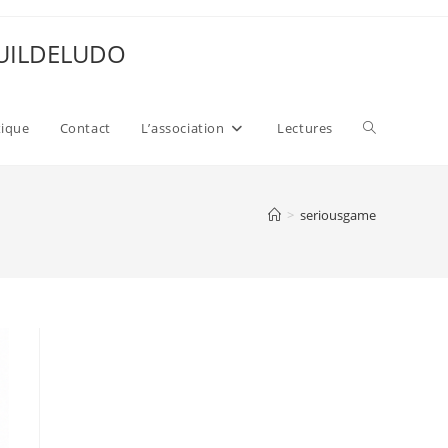
 GUILDELUDO
Toggle
xique
Contact
L’association
Lectures
website
>
seriousgame
search