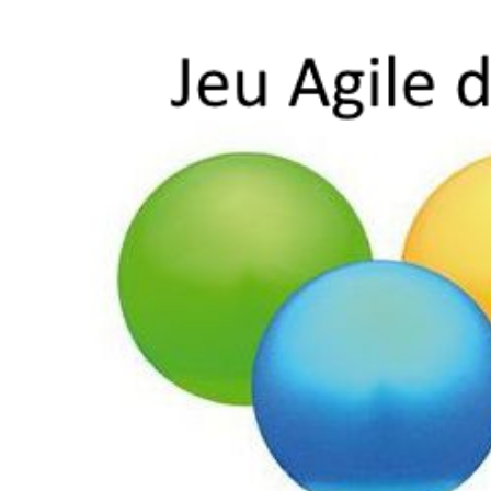
–
Les
Cartes
À
Gratter