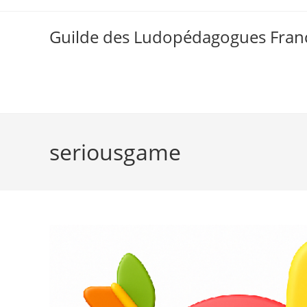
Skip
to
Guilde des Ludopédagogues Franc
content
seriousgame