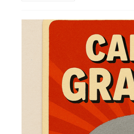
Défi
Ludopédago
#1
–
Spécial
Brise-
Glace
Et
Énergizers