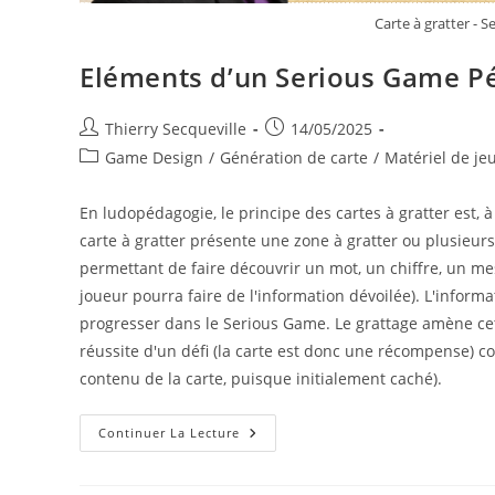
Carte à gratter - 
Eléments d’un Serious Game Pé
Auteur/autrice
Publication
Thierry Secqueville
14/05/2025
de
publiée :
Post
Game Design
/
Génération de carte
/
Matériel de je
la
category:
publication :
En ludopédagogie, le principe des cartes à gratter est, à
carte à gratter présente une zone à gratter ou plusieur
permettant de faire découvrir un mot, un chiffre, un me
joueur pourra faire de l'information dévoilée). L'inform
progresser dans le Serious Game. Le grattage amène cett
réussite d'un défi (la carte est donc une récompense) c
contenu de la carte, puisque initialement caché).
Eléments
Continuer La Lecture
D’un
Serious
Game
Pédagogique