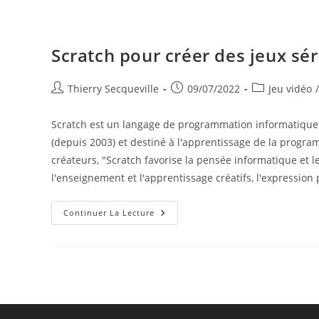
Scratch pour créer des jeux sé
Auteur/autrice
Publication
Post
Thierry Secqueville
09/07/2022
Jeu vidéo
/
de
publiée :
category:
la
Scratch est un langage de programmation informatique 
publication :
(depuis 2003) et destiné à l'apprentissage de la progr
créateurs, "Scratch favorise la pensée informatique et
l'enseignement et l'apprentissage créatifs, l'expression 
Scratch
Continuer La Lecture
Pour
Créer
Des
Jeux
Sérieux
D’apprentissage