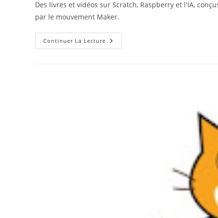
Des livres et vidéos sur Scratch, Raspberry et l'IA, conç
par le mouvement Maker.
Des
Continuer La Lecture
Ressources
Sur
Scratch
Pour
S’initier
À
La
Programmation,
À
La
Robotique
Et
À
L’IA
Avec
Le
Jeu