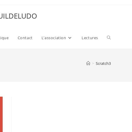
 GUILDELUDO
Toggle
xique
Contact
L’association
Lectures
website
>
Scratch3
search