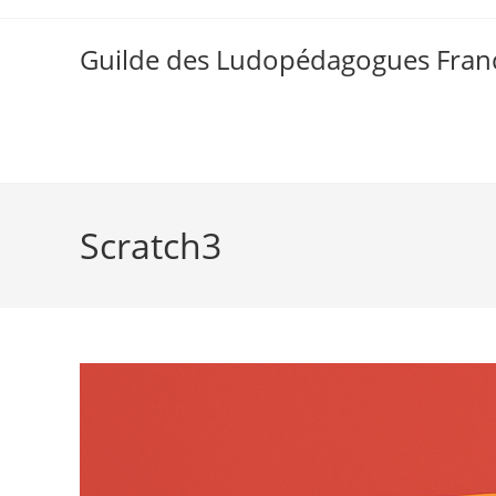
Skip
to
Guilde des Ludopédagogues Franc
content
Scratch3