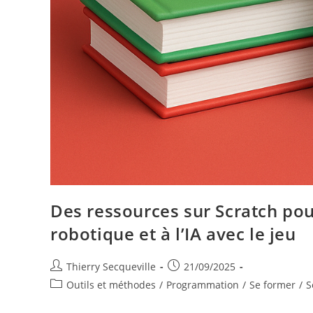
Des ressources sur Scratch pour
robotique et à l’IA avec le jeu
Auteur/autrice
Publication
Thierry Secqueville
21/09/2025
de
publiée :
Post
Outils et méthodes
/
Programmation
/
Se former
/
S
la
category:
publication :