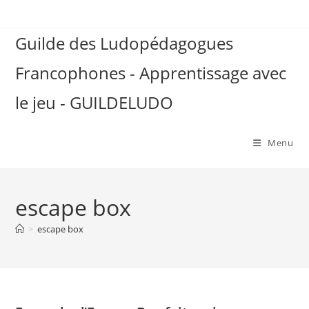
Skip
to
Guilde des Ludopédagogues
content
Francophones - Apprentissage avec
le jeu - GUILDELUDO
Menu
escape box
>
escape box