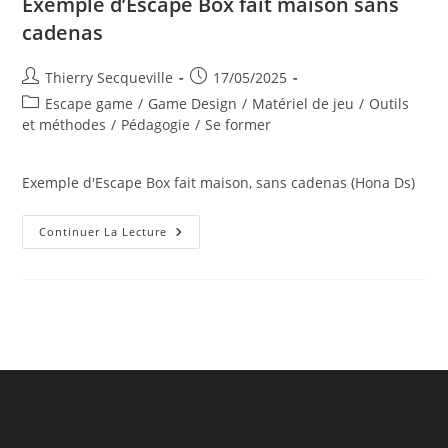
Exemple d’Escape Box fait maison sans
cadenas
Auteur/autrice
Publication
Thierry Secqueville
17/05/2025
de
publiée :
Post
Escape game
/
Game Design
/
Matériel de jeu
/
Outils
la
category:
et méthodes
/
Pédagogie
/
Se former
publication :
Exemple d'Escape Box fait maison, sans cadenas (Hona Ds)
Exemple
Continuer La Lecture
D’Escape
Box
Fait
Maison
Sans
Cadenas