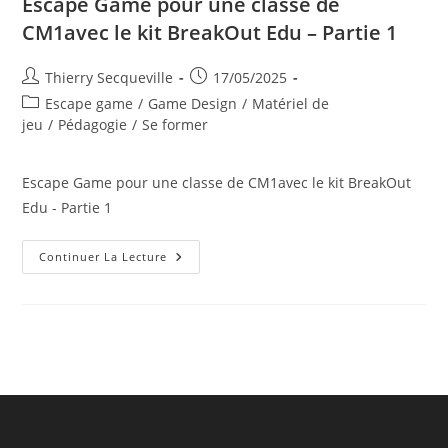
Escape Game pour une classe de
CM1avec le kit BreakOut Edu – Partie 1
Auteur/autrice
Publication
Thierry Secqueville
17/05/2025
de
publiée :
Post
Escape game
/
Game Design
/
Matériel de
la
category:
jeu
/
Pédagogie
/
Se former
publication :
Escape Game pour une classe de CM1avec le kit BreakOut
Edu - Partie 1
Escape
Continuer La Lecture
Game
Pour
Une
Classe
De
CM1avec
Le
Kit
BreakOut
Edu
–
Partie
1