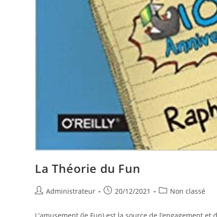
La Théorie du Fun
Auteur/autrice
Publication
Post
Administrateur
20/12/2021
Non classé
de
publiée :
category:
la
L'amusement (le Fun) est la source de l’engagement et de