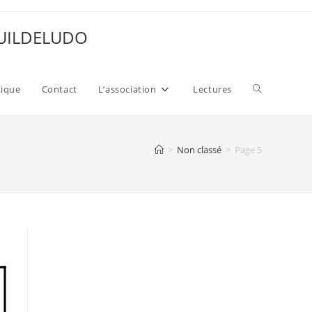
 GUILDELUDO
Toggle
xique
Contact
L’association
Lectures
website
>
Non classé
>
Page 5
search