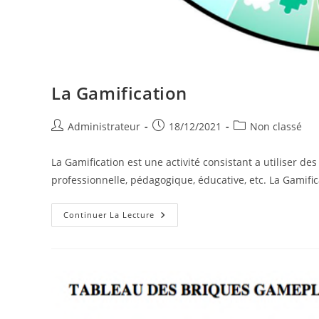
La Gamification
Auteur/autrice
Publication
Post
Administrateur
18/12/2021
Non classé
de
publiée :
category:
la
La Gamification est une activité consistant a utiliser de
publication :
professionnelle, pédagogique, éducative, etc. La Gamific
La
Continuer La Lecture
Gamification