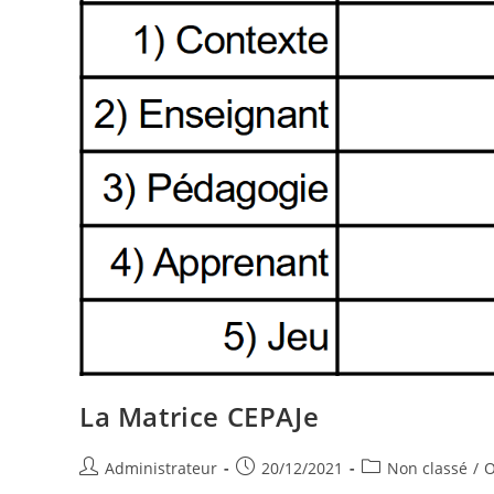
La Matrice CEPAJe
Auteur/autrice
Publication
Post
Administrateur
20/12/2021
Non classé
/
O
de
publiée :
category: