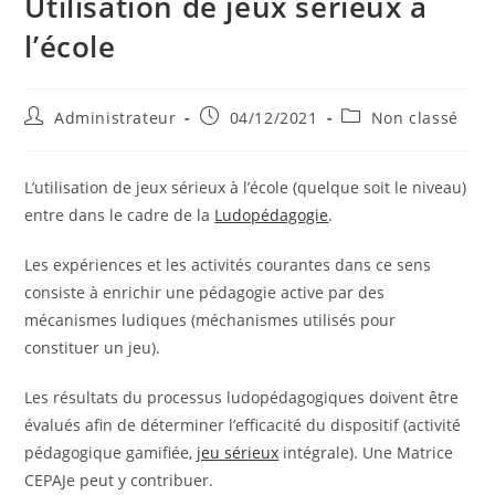
Utilisation de jeux sérieux à
l’école
Auteur/autrice
Publication
Post
Administrateur
04/12/2021
Non classé
de
publiée :
category:
la
publication :
L’utilisation de jeux sérieux à l’école (quelque soit le niveau)
entre dans le cadre de la
Ludopédagogie
.
Les expériences et les activités courantes dans ce sens
consiste à enrichir une pédagogie active par des
mécanismes ludiques (méchanismes utilisés pour
constituer un jeu).
Les résultats du processus ludopédagogiques doivent être
évalués afin de déterminer l’efficacité du dispositif (activité
pédagogique gamifiée,
jeu sérieux
intégrale). Une Matrice
CEPAJe peut y contribuer.