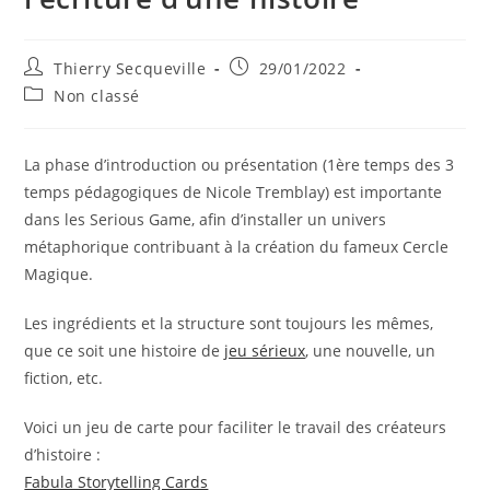
Auteur/autrice
Publication
Thierry Secqueville
29/01/2022
de
publiée :
Post
Non classé
la
category:
publication :
La phase d’introduction ou présentation (1ère temps des 3
temps pédagogiques de Nicole Tremblay) est importante
dans les Serious Game, afin d’installer un univers
métaphorique contribuant à la création du fameux Cercle
Magique.
Les ingrédients et la structure sont toujours les mêmes,
que ce soit une histoire de
jeu sérieux
, une nouvelle, un
fiction, etc.
Voici un jeu de carte pour faciliter le travail des créateurs
d’histoire :
Fabula Storytelling Cards