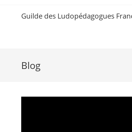
Skip
to
Guilde des Ludopédagogues Franc
content
Blog