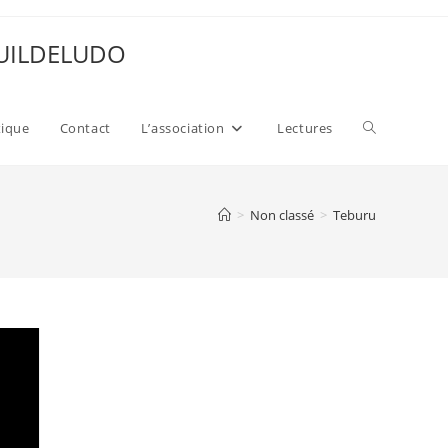
 GUILDELUDO
Toggle
xique
Contact
L’association
Lectures
website
>
Non classé
>
Teburu
search