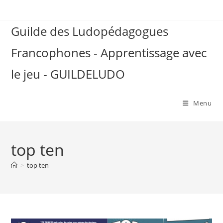
Skip
to
Guilde des Ludopédagogues
content
Francophones - Apprentissage avec
le jeu - GUILDELUDO
Menu
top ten
>
top ten