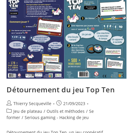
Détournement du jeu Top Ten
Auteur/autrice
Publication
Thierry Secqueville
21/09/2023
de
publiée :
Post
Jeu de plateau
/
Outils et méthodes
/
Se
la
category:
former
/
Serious gaming - Hacking de jeu
publication :
Détournement du jeu Top Ten, un jeu coopératif