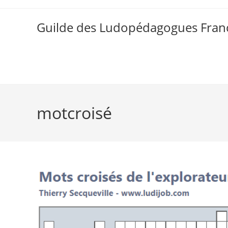
Skip
to
Guilde des Ludopédagogues Franc
content
motcroisé