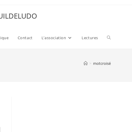
 GUILDELUDO
Toggle
xique
Contact
L’association
Lectures
website
>
motcroisé
search