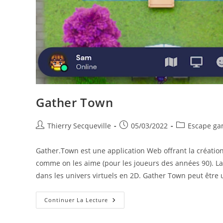
Gather Town
Auteur/autrice
Publication
Post
Thierry Secqueville
05/03/2022
Escape g
de
publiée :
category:
la
Gather.Town est une application Web offrant la créatio
publication :
comme on les aime (pour les joueurs des années 90). La 
dans les univers virtuels en 2D. Gather Town peut être 
Gather
Continuer La Lecture
Town