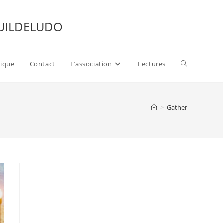
 GUILDELUDO
Toggle
xique
Contact
L’association
Lectures
website
>
Gather
search