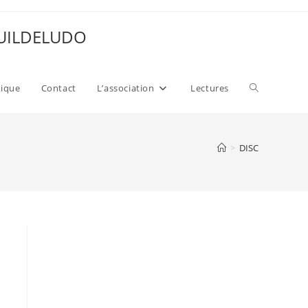
 GUILDELUDO
Toggle
xique
Contact
L’association
Lectures
website
>
DISC
search