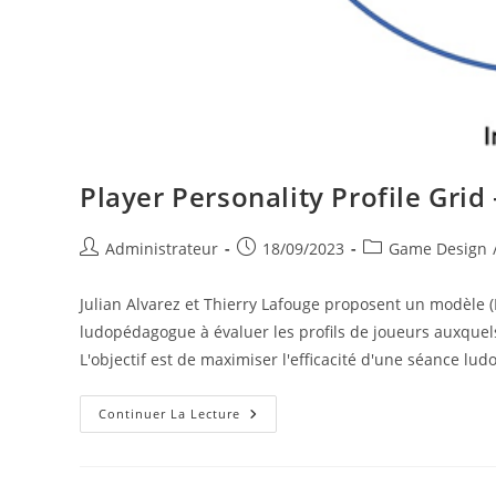
Player Personality Profile Grid
Auteur/autrice
Publication
Post
Administrateur
18/09/2023
Game Design
de
publiée :
category:
la
Julian Alvarez et Thierry Lafouge proposent un modèle (P
publication :
ludopédagogue à évaluer les profils de joueurs auxquels
L'objectif est de maximiser l'efficacité d'une séance lu
Player
Continuer La Lecture
Personality
Profile
Grid
–
PPP