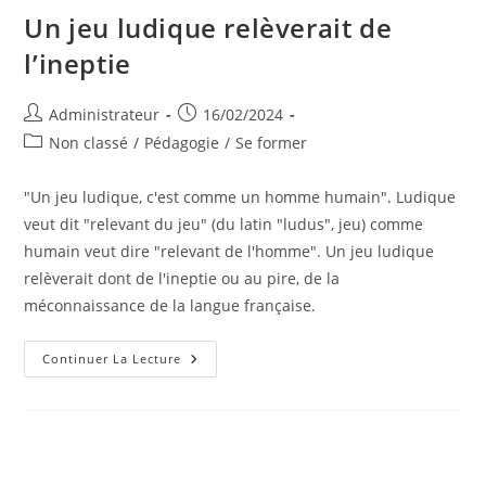
Un jeu ludique relèverait de
l’ineptie
Auteur/autrice
Publication
Administrateur
16/02/2024
de
publiée :
Post
Non classé
/
Pédagogie
/
Se former
la
category:
publication :
"Un jeu ludique, c'est comme un homme humain". Ludique
veut dit "relevant du jeu" (du latin "ludus", jeu) comme
humain veut dire "relevant de l'homme". Un jeu ludique
relèverait dont de l'ineptie ou au pire, de la
méconnaissance de la langue française.
Un
Continuer La Lecture
Jeu
Ludique
Relèverait
De
L’ineptie