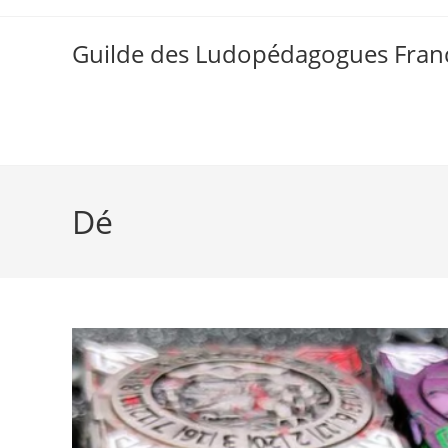
Skip
to
Guilde des Ludopédagogues Franc
content
Dé