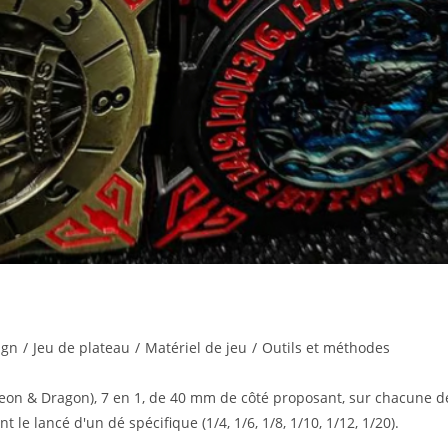
ign
/
Jeu de plateau
/
Matériel de jeu
/
Outils et méthodes
geon & Dragon), 7 en 1, de 40 mm de côté proposant, sur chacune d
le lancé d'un dé spécifique (1/4, 1/6, 1/8, 1/10, 1/12, 1/20).