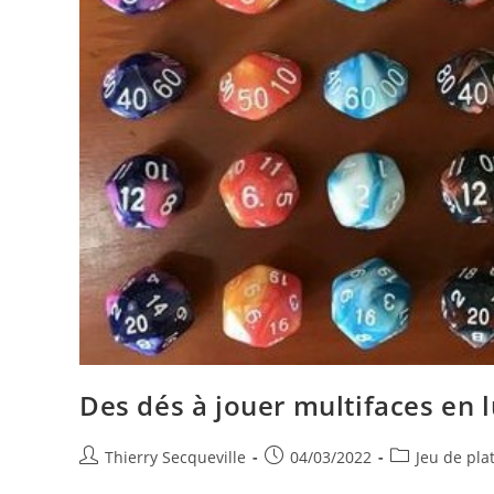
Des dés à jouer multifaces en
Auteur/autrice
Publication
Post
Thierry Secqueville
04/03/2022
Jeu de pla
de
publiée :
category: