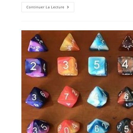
Dé
Continuer La Lecture
Spinner
7
En
1