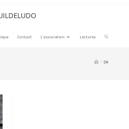
 GUILDELUDO
Toggle
xique
Contact
L’association
Lectures
website
>
Dé
search