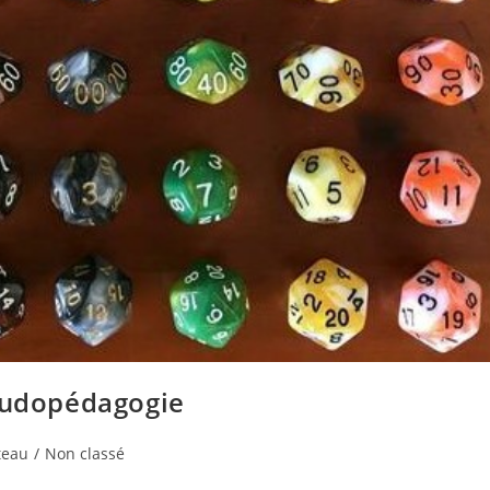
 ludopédagogie
teau
/
Non classé