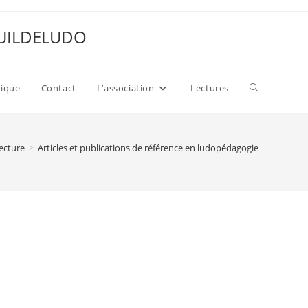
 GUILDELUDO
Toggle
xique
Contact
L’association
Lectures
website
ecture
>
Articles et publications de référence en ludopédagogie
search