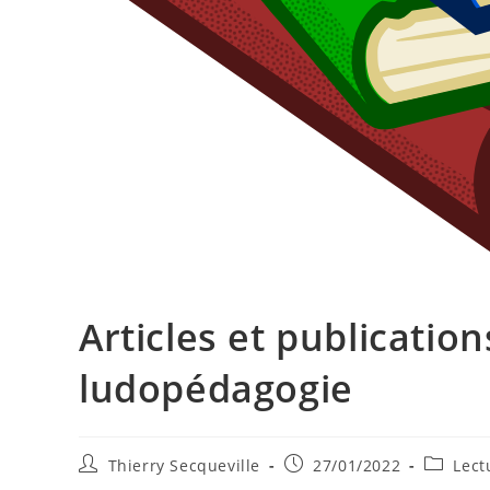
Articles et publicatio
ludopédagogie
Auteur/autrice
Publication
Post
Thierry Secqueville
27/01/2022
Lect
de
publiée :
category