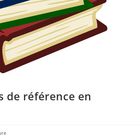
ns de référence en
ure
: