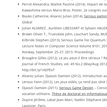
Perrot Alexandra, Maillot Pauline (2014). Impact de la
Kawashima versus Mario Bros, Poster, 2e congrès sur 
Bouko Catherine, Alvarez Julian (2014),
Serious gami
Global
Julian ALVAREZ , Aurélien LIBESSART et Sylvain HA
Brown Oliver T., Truesdale John, Louchart Sandy, Mc
Kilbride Stephen (2013), Serious Game For Quantum 
Lecture Notes in Computer Science Volume 8101, 2013
Norway, September 25-27, 2013. Proceedings
Brougère Gilles (2012). Le jeu peut-il être sérieux ?
Journal of French Studies, vol. 49 No.2 (May/Aug 2012
http://bit.ly/1AEPEoT
Alvarez Julian, Djaouti Damien (2012). Introduction 
Leroux Yann (2012). Les jeux vidéo, ça rend pas idiot !
Djaouti Damien (2011).
Serious Game Design
– Consid
vocation utilitaire.
Thèse de doctorat en informatiqu
Dupire Jérôme, Labat Jean-Marc, Natkin Stéphane (dir
Lavoisier, Paris