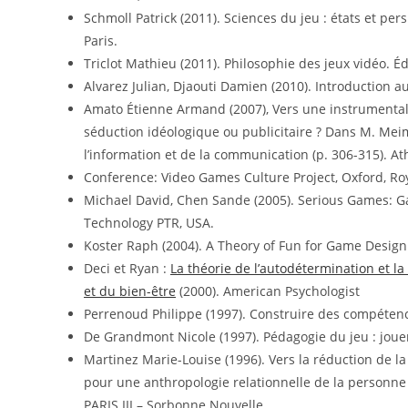
Schmoll Patrick (2011). Sciences du jeu : états et pers
Paris.
Triclot Mathieu (2011). Philosophie des jeux vidéo. Éd
Alvarez Julian, Djaouti Damien (2010). Introduction 
Amato Étienne Armand (2007), Vers une instrumental
séduction idéologique ou publicitaire ? Dans M. Meim
l’information et de la communication (p. 306-315). A
Conference: Video Games Culture Project, Oxford, Ro
Michael David, Chen Sande (2005). Serious Games: G
Technology PTR, USA.
Koster Raph (2004). A Theory of Fun for Game Design
Deci et Ryan :
La théorie de l’autodétermination et la
et du bien-être
(2000). American Psychologist
Perrenoud Philippe (1997). Construire des compétences
De Grandmont Nicole (1997). Pédagogie du jeu : joue
Martinez Marie-Louise (1996). Vers la réduction de la
pour une anthropologie relationnelle de la personne
PARIS III – Sorbonne Nouvelle