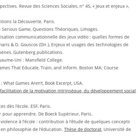
pectives. Revue des Sciences Sociales, n° 45, « Jeux et enjeux »,
itions la Découverte. Paris.
au Serious Game, Questions Théoriques, Limoges.
isation communicationnelle des jeux vidéo : quelles formes de
aris & D. Gouscos (Dir.), Enjeux et usages des technologies de
thènes, Gutenberg publications.
yaume-Uni : Mansfield College.
ames That Educate, Train, and Inform. Boston MA: Course
 : What Games Aren’t, Book Excerpt, USA.
 facilitation de la motivation intrinsèque, du développement social
 dès l’école. ESF, Paris.
r pour apprendre. De Boeck Supérieur, Paris.
 violence à l’école : contribution à l’étude de quelques concepts
 en philosophie de l’éducation.
Thèse de doctorat
, Université de