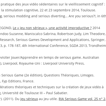
 pratique des jeux vidéo sédentaires sur le vieillissement cognitif :
la stimulation cognitive, 22 et 23 septembre 2014, Toulouse.
ng
, serious modding and serious diverting… Are you serious?!, in 6t
UDEGOND,
Le « jeu non sérieux », une activité improductive ?
2014
Endoo Suzanne, Maniscalco Sabrina, Robertson Judy, Lim Theodore,
Research, Serious Games Development and Applications, Springer,
, p. 178-187, 4th International Conference, SGDA 2013, Trondheim
 Revisiter Jouer/Apprendre en temps de serious game. Australian
), Liverpool, Royaume-Uni : Liverpool University Press,
au Serious Game (2e édition), Questions Théoriques, Limoges.
, Fyp Editions, France.
érations théoriques et techniques sur la création de jeux vidéo à
e
, Université de Toulouse III – Paul Sabatier.
). (2011). Du
jeu sérieux
au jeu utile.
RIA Serious Game vol. 25 n° 2
,