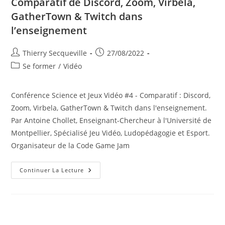
Comparatif de Discord, Zoom, Virbela,
GatherTown & Twitch dans
l’enseignement
Auteur/autrice
Publication
Thierry Secqueville
27/08/2022
de
publiée :
Post
Se former
/
Vidéo
la
category:
publication :
Conférence Science et Jeux Vidéo #4 - Comparatif : Discord,
Zoom, Virbela, GatherTown & Twitch dans l'enseignement.
Par Antoine Chollet, Enseignant-Chercheur à l'Université de
Montpellier, Spécialisé Jeu Vidéo, Ludopédagogie et Esport.
Organisateur de la Code Game Jam
Comparatif
Continuer La Lecture
De
Discord,
Zoom,
Virbela,
GatherTown
&
Twitch