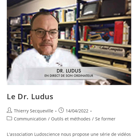
De
Plateaux
De
Jeux
Pédagogiques
Le Dr. Ludus
Auteur/autrice
Publication
Thierry Secqueville
14/04/2022
de
publiée :
Post
Communication
/
Outils et méthodes
/
Se former
la
category:
publication :
L'association Ludoscience nous propose une série de vidéos