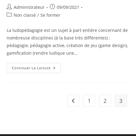
Auteur/autrice
Publication
Administrateur
09/09/2021
de
publiée :
Post
Non classé
/
Se former
la
category:
publication :
La ludopédagogie est un sujet à part entière concernant de
nombreuse disciplines (à la base très différentes) :
pédagogie, pédagogie active, création de jeu (game design),
gamification (rendre ludique une…
Une
Continuer La Lecture
Formation
Universitaire
Complète
En
Distanciel
Sur
L’apprentissage
1
2
3
Go to the previous page
Par
Le
Jeu