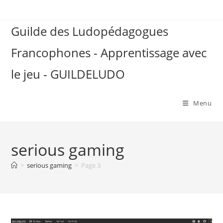
Skip
to
Guilde des Ludopédagogues
content
Francophones - Apprentissage avec
le jeu - GUILDELUDO
Menu
serious gaming
>
serious gaming
>
Page 3