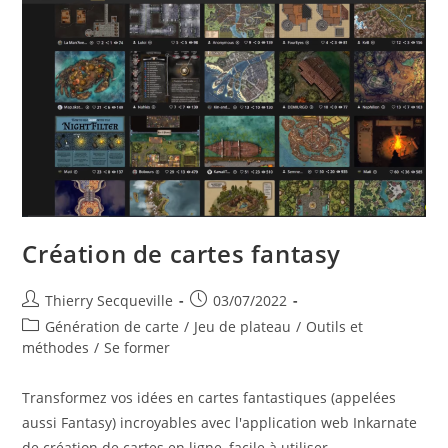
Création de cartes fantasy
Auteur/autrice
Publication
Thierry Secqueville
03/07/2022
de
publiée :
Post
Génération de carte
/
Jeu de plateau
/
Outils et
la
category:
méthodes
/
Se former
publication :
Transformez vos idées en cartes fantastiques (appelées
aussi Fantasy) incroyables avec l'application web Inkarnate
de création de cartes en ligne, facile à utiliser.