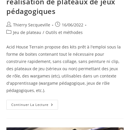
réalisation de plateaux de jeux
pédagogiques
Auteur/autrice
Publication
Thierry Secqueville
16/06/2022
de
publiée :
Post
Jeu de plateau
/
Outils et méthodes
la
category:
publication :
Acid House Terrain propose des kits prêt à l'emploi sous la
forme de boites contenant tout le nécessaire pour
construire rapidement, sans collage, sans peinture ni clip,
des plateaux de jeu (sérieux ou non) permettant des jeux
de rôle, des wargames (etc), utilisables dans un contexte
d'apprentissage (wargame pédagogique, jeux de rôle
pédagogiques, etc.).
Acid
Continuer La Lecture
House
Terrain
–
Kit
De
Réalisation