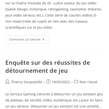
sur la chaîne Youtube du Dr. Ludus autour du jeu vidéo
(Game Design, historique, rétrogaming, taxinomie, théories,
jeux vidéo sérieux, etc.). Cette série de courtes vidéos (5
min maxi) traite de sujets en lien avec des travaux
scientifiques sur le jeu vidéo.
Le
Continuer La Lecture
Dr.
Ludus
Enquête sur des réussites de
détournement de jeu
Auteur/autrice
Publication
Post
Thierry Secqueville
10/03/2022
Non classé
de
publiée :
category:
la
Le Serious Gaming consiste à détourner un jeu existant (jeu
publication :
de plateau, de société, vidéo, numérique, etc.) pour en faire
un jeu sérieux. Détourner un jeu existant est une activité…