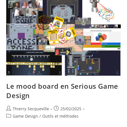
Le mood board en Serious Game
Design
Auteur/autrice
Publication
Thierry Secqueville
25/02/2025
de
publiée :
Post
Game Design
/
Outils et méthodes
la
category:
publication :