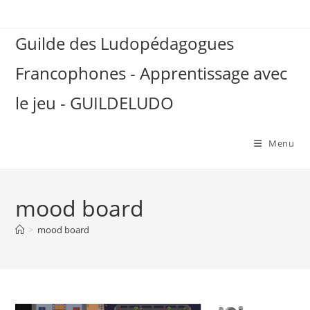
Skip
to
Guilde des Ludopédagogues
content
Francophones - Apprentissage avec
le jeu - GUILDELUDO
Menu
mood board
>
mood board