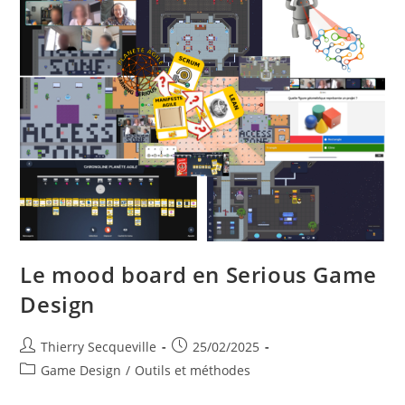
Le mood board en Serious Game
Design
Auteur/autrice
Publication
Thierry Secqueville
25/02/2025
de
publiée :
Post
Game Design
/
Outils et méthodes
la
category:
publication :