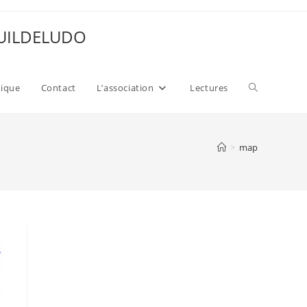
 GUILDELUDO
Toggle
xique
Contact
L’association
Lectures
website
>
map
search