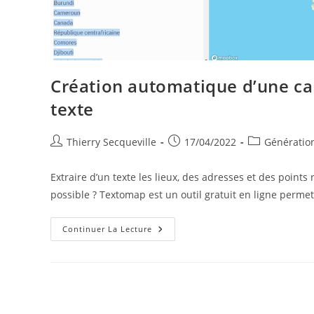
Création automatique d’une ca
texte
Auteur/autrice
Publication
Post
Thierry Secqueville
17/04/2022
Génération
de
publiée :
category:
la
Extraire d’un texte les lieux, des adresses et des point
publication :
possible ? Textomap est un outil gratuit en ligne perme
Création
Continuer La Lecture
Automatique
D’une
Carte
Géographique
En
Fonction
D’un
Texte