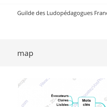
Skip
to
Guilde des Ludopédagogues Franc
content
map