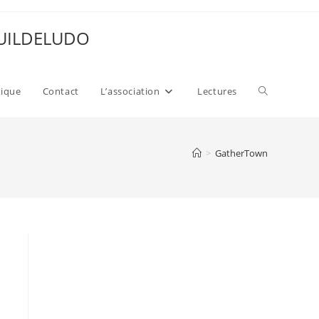
 GUILDELUDO
Toggle
xique
Contact
L’association
Lectures
website
>
GatherTown
search