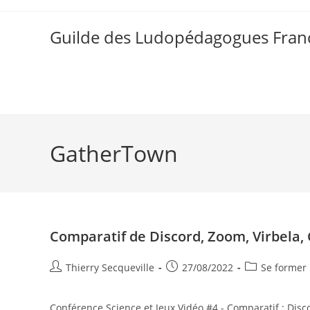
Skip
to
Guilde des Ludopédagogues Franc
content
GatherTown
Comparatif de Discord, Zoom, Virbela
Auteur/autrice
Publication
Post
Thierry Secqueville
27/08/2022
Se former
de
publiée :
category:
la
Conférence Science et Jeux Vidéo #4 - Comparatif : Dis