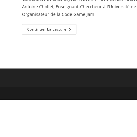
publication :
Antoine Chollet, Enseignant-Chercheur à l'Université de
Organisateur de la Code Game Jam
Comparatif
Continuer La Lecture
De
Discord,
Zoom,
Virbela,
GatherTown
&
Twitch
Dans
L’enseignement