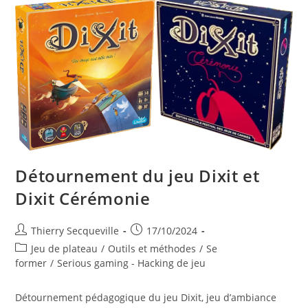
Détournement du jeu Dixit et
Dixit Cérémonie
Auteur/autrice
Publication
Thierry Secqueville
17/10/2024
de
publiée :
Post
Jeu de plateau
/
Outils et méthodes
/
Se
la
category:
former
/
Serious gaming - Hacking de jeu
publication :
Détournement pédagogique du jeu Dixit, jeu d’ambiance