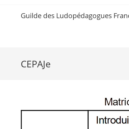
Skip
to
Guilde des Ludopédagogues Franc
content
CEPAJe