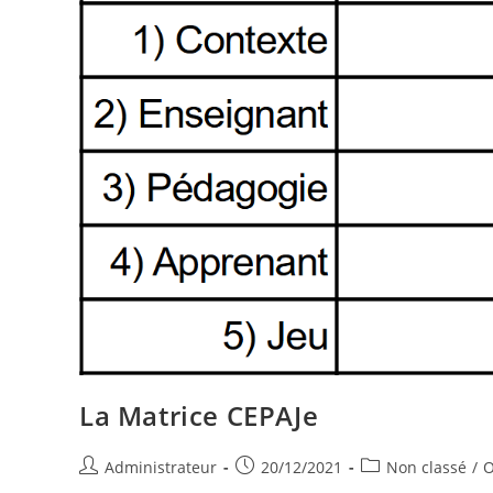
La Matrice CEPAJe
Auteur/autrice
Publication
Post
Administrateur
20/12/2021
Non classé
/
O
de
publiée :
category: