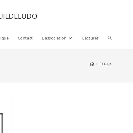
 GUILDELUDO
Toggle
xique
Contact
L’association
Lectures
website
>
CEPAJe
search