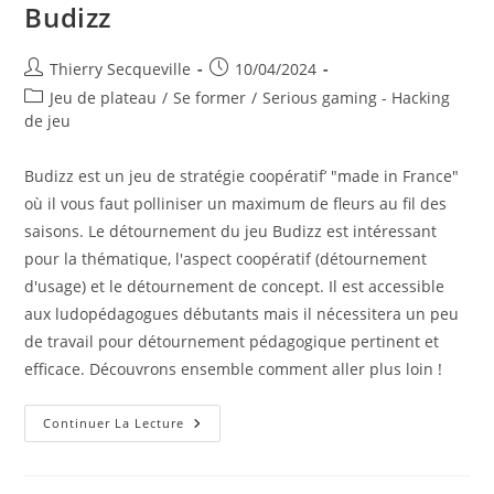
Budizz
Auteur/autrice
Publication
Thierry Secqueville
10/04/2024
de
publiée :
Post
Jeu de plateau
/
Se former
/
Serious gaming - Hacking
la
category:
de jeu
publication :
Budizz est un jeu de stratégie coopératif’ "made in France"
où il vous faut polliniser un maximum de fleurs au fil des
saisons. Le détournement du jeu Budizz est intéressant
pour la thématique, l'aspect coopératif (détournement
d'usage) et le détournement de concept. Il est accessible
aux ludopédagogues débutants mais il nécessitera un peu
de travail pour détournement pédagogique pertinent et
efficace. Découvrons ensemble comment aller plus loin !
Détournement
Continuer La Lecture
Du
Jeu
Coopératif
Budizz