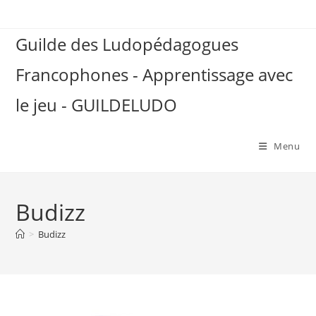
Skip
to
Guilde des Ludopédagogues
content
Francophones - Apprentissage avec
le jeu - GUILDELUDO
Menu
Budizz
>
Budizz