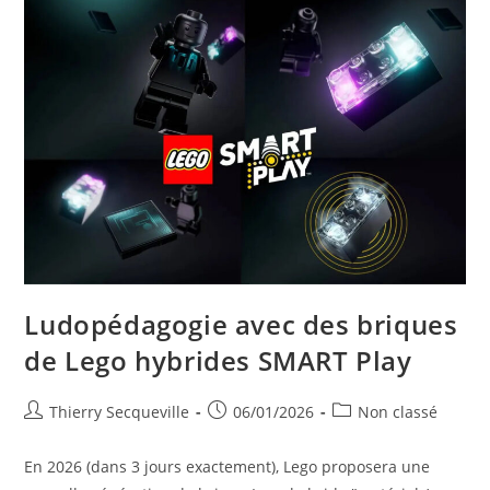
Ludopédagogie avec des briques
de Lego hybrides SMART Play
Auteur/autrice
Publication
Post
Thierry Secqueville
06/01/2026
Non classé
de
publiée :
category:
la
En 2026 (dans 3 jours exactement), Lego proposera une
publication :