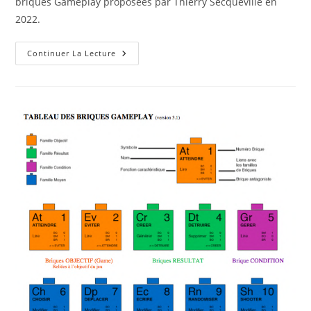
briques Gameplay proposées par Thierry Secqueville en
2022.
3
Continuer La Lecture
Nouvelles
Briques
De
Gameplay
–
Thierry
Secqueville