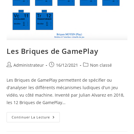
Les Briques de GamePlay
Auteur/autrice
Publication
Post
Administrateur
16/12/2021
Non classé
de
publiée :
category:
la
Les Briques de GamePlay permettent de spécifier ou
publication :
d'analyser les différents mécanismes ludiques d'un jeu
vidéo, vu côté machine. Inventé par Julian Alvarez en 2018,
les 12 Briques de GamePlay…
Les
Continuer La Lecture
Briques
De
GamePlay