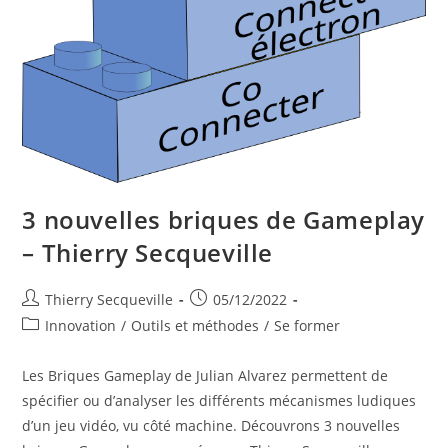
3 nouvelles briques de Gameplay
– Thierry Secqueville
Auteur/autrice
Publication
Thierry Secqueville
05/12/2022
de
publiée :
Post
Innovation
/
Outils et méthodes
/
Se former
la
category:
publication :
Les Briques Gameplay de Julian Alvarez permettent de
spécifier ou d’analyser les différents mécanismes ludiques
d’un jeu vidéo, vu côté machine. Découvrons 3 nouvelles